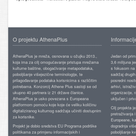
O projektu AthenaPlus
Informacij
AthenaPlus je mreža, osnovana u ožujku 2013.,
Jedan od prima
koja ima za cilj omogućavanje pristupa mrežama
3,6 milijuna j
kulturne baštine, obogaćivanje metapodataka,
s fokusom na s
poboljšanje višejezične terminologije, te
sadržaj drugih 
prilagođavanje podataka korisnicima s različitim
posredni nosite
potrebama. Konzorcij Athene Plus sastoji se od
arhivi, istraži
ukupno 40 partnera iz 21 države članice.
organizacije, 
AthenaPlus je usko povezana s Europeana
uključen i priv
platformom pomoću koje koje će veliku količinu
Cilj projekta 
digitaliziranog kulturnog sadržaja učiniti dostupnim
pretraživanja 
za korisnike.
Europeane, kao
Projekt je dobio sredstva EU Programa podrške
dogradnja više
politikama za primjenu informacijskih i
poboljšanje kv