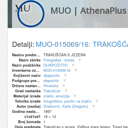
MUO | AthenaPlus
Detalji:
MUO-015069/16: TRAKOŠĆAN
Naslov predmeta
TRAKOŠĆAN S JEZERA
Naziv zbirke
Fotografija - starija
Naziv podzbirke
DIJAPOZITIVI
Inventarna oznaka
MUO-015069/16
Književni naziv
dijapozitiv
Podgrupa predmeta
diapozitiv
Država nastanka
Hrvatska
Grad nastanka
Trakošćan
Materijal izrade
staklo, emulzija
Tehnika izrade
fotografska, pozitiv na staklu
Autor (osoba)
Drašković, Karlo (Dragutin)
Godina nastanka
1897
v1xš1xd1
18 × 13
Broj komada
1
Opis predmeta
Trakošćan s jezera. Vidljiva stara terasa. Toranj b