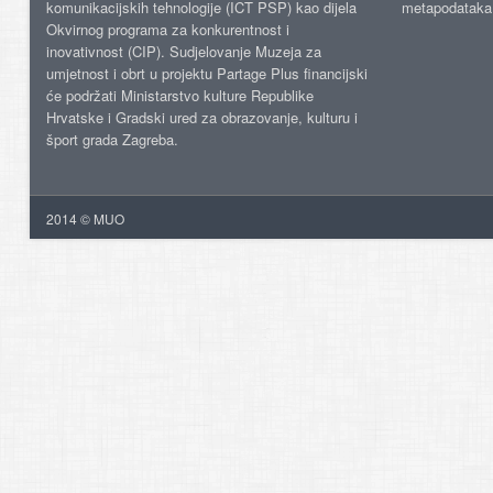
komunikacijskih tehnologije (ICT PSP) kao dijela
metapodataka
Okvirnog programa za konkurentnost i
inovativnost (CIP). Sudjelovanje Muzeja za
umjetnost i obrt u projektu Partage Plus financijski
će podržati Ministarstvo kulture Republike
Hrvatske i Gradski ured za obrazovanje, kulturu i
šport grada Zagreba.
2014 © MUO