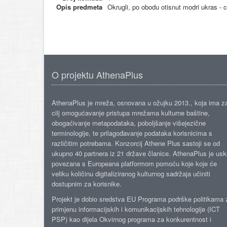
Opis predmeta
Okrugli, po obodu otisnut modri ukras - cv
O projektu AthenaPlus
AthenaPlus je mreža, osnovana u ožujku 2013., koja ima z
cilj omogućavanje pristupa mrežama kulturne baštine,
obogaćivanje metapodataka, poboljšanje višejezične
terminologije, te prilagođavanje podataka korisnicima s
različitim potrebama. Konzorcij Athene Plus sastoji se od
ukupno 40 partnera iz 21 države članice. AthenaPlus je us
povezana s Europeana platformom pomoću koje koje će
veliku količinu digitaliziranog kulturnog sadržaja učiniti
dostupnim za korisnike.
Projekt je dobio sredstva EU Programa podrške politikama 
primjenu informacijskih i komunikacijskih tehnologije (ICT
PSP) kao dijela Okvirnog programa za konkurentnost i