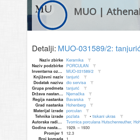
MUO | Athena
Detalji:
MUO-031589/2: tanjuri
Naziv zbirke
Keramika
Naziv podzbirke
PORCULAN
Inventarna oznaka
MUO-031589/2
Književni naziv
tanjurić
Dodatak nazivu
dio servisa
Grupa predmeta
tanjurić
Država nastanka
Njemačka
Regija nastanka
Bavarska
Grad nastanka
Hohenberg
Materijal izrade
porculan
Tehnika izrade
pozlata
•
tiskani ukras
Autorska radionica (proizvođač)
Tvornica porculana Hutschenreuther, Ho
Godina nastanka
1929. – 1930
Promjer 1
12.3
Broj komada
1