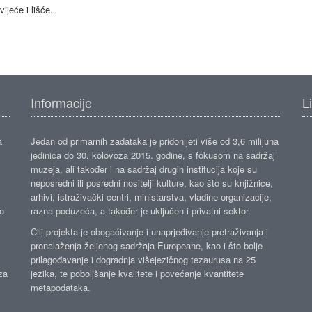
ijeće i lišće.
Informacije
L
a
Jedan od primarnih zadataka je pridonijeti više od 3,6 milijuna
jedinica do 30. kolovoza 2015. godine, s fokusom na sadržaj
muzeja, ali također i na sadržaj drugih institucija koje su
neposredni ili posredni nositelji kulture, kao što su knjižnice,
arhivi, istraživački centri, ministarstva, vladine organizacije,
ko
razna poduzeća, a također je uključen i privatni sektor.
Cilj projekta je obogaćivanje i unaprjeđivanje pretraživanja i
pronalaženja željenog sadržaja Europeane, kao i što bolje
prilagođavanje i dogradnja višejezičnog tezaurusa na 25
za
jezika, te poboljšanje kvalitete i povećanje kvantitete
metapodataka.