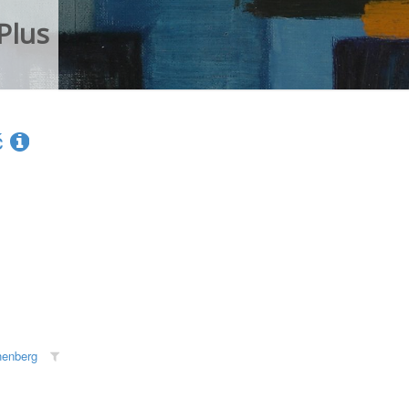
Plus
ć
henberg