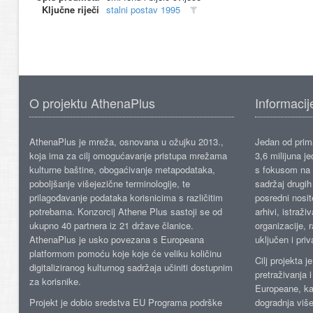
Ključne riječi
stalni postav 1995
O projektu AthenaPlus
Informacij
AthenaPlus je mreža, osnovana u ožujku 2013.,
Jedan od prima
koja ima za cilj omogućavanje pristupa mrežama
3,6 milijuna j
kulturne baštine, obogaćivanje metapodataka,
s fokusom na s
poboljšanje višejezične terminologije, te
sadržaj drugih 
prilagođavanje podataka korisnicima s različitim
posredni nosite
potrebama. Konzorcij Athene Plus sastoji se od
arhivi, istraži
ukupno 40 partnera iz 21 države članice.
organizacije, 
AthenaPlus je usko povezana s Europeana
uključen i priv
platformom pomoću koje koje će veliku količinu
Cilj projekta 
digitaliziranog kulturnog sadržaja učiniti dostupnim
pretraživanja 
za korisnike.
Europeane, kao
Projekt je dobio sredstva EU Programa podrške
dogradnja više