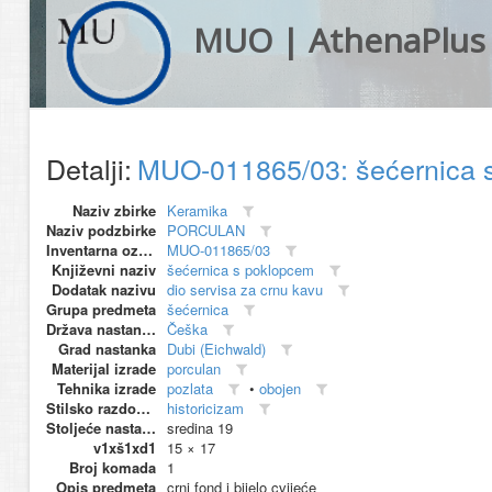
MUO | AthenaPlus
Detalji:
MUO-011865/03: šećernica 
Naziv zbirke
Keramika
Naziv podzbirke
PORCULAN
Inventarna oznaka
MUO-011865/03
Književni naziv
šećernica s poklopcem
Dodatak nazivu
dio servisa za crnu kavu
Grupa predmeta
šećernica
Država nastanka
Češka
Grad nastanka
Dubi (Eichwald)
Materijal izrade
porculan
Tehnika izrade
pozlata
•
obojen
Stilsko razdoblje
historicizam
Stoljeće nastanka
sredina 19
v1xš1xd1
15 × 17
Broj komada
1
Opis predmeta
crni fond i bijelo cvijeće