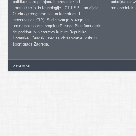
politikama za primjenu informacijskih i
poboljšanje kv
komunikacijskih tehnologije (ICT PSP) kao dijela
metapodataka
Okvirnog programa za konkurentnost i
inovativnost (CIP). Sudjelovanje Muzeja za
umjetnost i obrt u projektu Partage Plus financijski
će podržati Ministarstvo kulture Republike
Hrvatske i Gradski ured za obrazovanje, kulturu i
šport grada Zagreba.
2014 © MUO