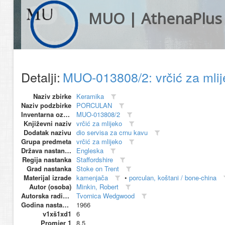
MUO | AthenaPlus
Detalji:
MUO-013808/2: vrčić za mli
Naziv zbirke
Keramika
Naziv podzbirke
PORCULAN
Inventarna oznaka
MUO-013808/2
Književni naziv
vrčić za mlijeko
Dodatak nazivu
dio servisa za crnu kavu
Grupa predmeta
vrčić za mlijeko
Država nastanka
Engleska
Regija nastanka
Staffordshire
Grad nastanka
Stoke on Trent
Materijal izrade
kamenjača
•
porculan, koštani / bone-china
Autor (osoba)
Minkin, Robert
Autorska radionica (proizvođač)
Tvornica Wedgwood
Godina nastanka
1966
v1xš1xd1
6
Promjer 1
8.5