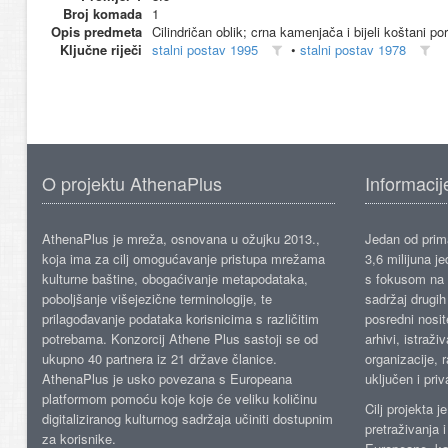
Broj komada
1
Opis predmeta
Cilindričan oblik; crna kamenjača i bijeli koštani po
Ključne riječi
stalni postav 1995
•
stalni postav 1978
O projektu AthenaPlus
Informacij
AthenaPlus je mreža, osnovana u ožujku 2013.,
Jedan od prima
koja ima za cilj omogućavanje pristupa mrežama
3,6 milijuna j
kulturne baštine, obogaćivanje metapodataka,
s fokusom na s
poboljšanje višejezične terminologije, te
sadržaj drugih 
prilagođavanje podataka korisnicima s različitim
posredni nosite
potrebama. Konzorcij Athene Plus sastoji se od
arhivi, istraži
ukupno 40 partnera iz 21 države članice.
organizacije, 
AthenaPlus je usko povezana s Europeana
uključen i priv
platformom pomoću koje koje će veliku količinu
Cilj projekta 
digitaliziranog kulturnog sadržaja učiniti dostupnim
pretraživanja 
za korisnike.