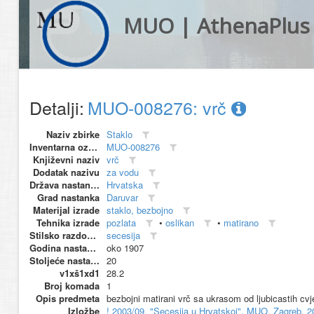
MUO | AthenaPlus
Detalji:
MUO-008276: vrč
Naziv zbirke
Staklo
Inventarna oznaka
MUO-008276
Književni naziv
vrč
Dodatak nazivu
za vodu
Država nastanka
Hrvatska
Grad nastanka
Daruvar
Materijal izrade
staklo, bezbojno
Tehnika izrade
pozlata
•
oslikan
•
matirano
Stilsko razdoblje
secesija
Godina nastanka
oko 1907
Stoljeće nastanka
20
v1xš1xd1
28.2
Broj komada
1
Opis predmeta
bezbojni matirani vrč sa ukrasom od ljubicastih cvj
Izložbe
! 2003/09, "Secesija u Hrvatskoj", MUO, Zagreb, 2