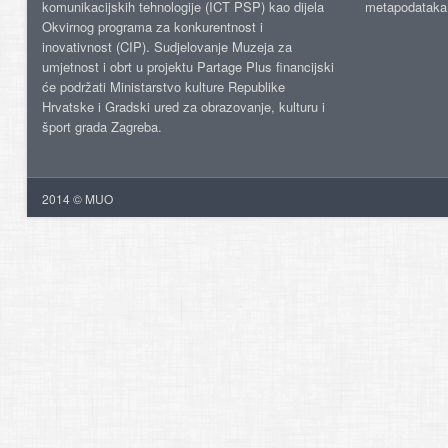
komunikacijskih tehnologije (ICT PSP) kao dijela
metapodataka
Okvirnog programa za konkurentnost i
inovativnost (CIP). Sudjelovanje Muzeja za
umjetnost i obrt u projektu Partage Plus financijski
će podržati Ministarstvo kulture Republike
Hrvatske i Gradski ured za obrazovanje, kulturu i
šport grada Zagreba.
2014 © MUO