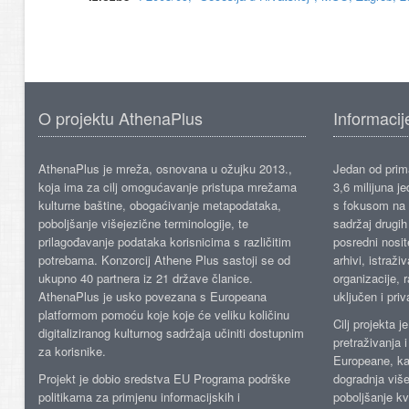
O projektu AthenaPlus
Informacij
AthenaPlus je mreža, osnovana u ožujku 2013.,
Jedan od prima
koja ima za cilj omogućavanje pristupa mrežama
3,6 milijuna j
kulturne baštine, obogaćivanje metapodataka,
s fokusom na s
poboljšanje višejezične terminologije, te
sadržaj drugih 
prilagođavanje podataka korisnicima s različitim
posredni nosite
potrebama. Konzorcij Athene Plus sastoji se od
arhivi, istraži
ukupno 40 partnera iz 21 države članice.
organizacije, 
AthenaPlus je usko povezana s Europeana
uključen i priv
platformom pomoću koje koje će veliku količinu
Cilj projekta 
digitaliziranog kulturnog sadržaja učiniti dostupnim
pretraživanja 
za korisnike.
Europeane, kao
Projekt je dobio sredstva EU Programa podrške
dogradnja više
politikama za primjenu informacijskih i
poboljšanje kv