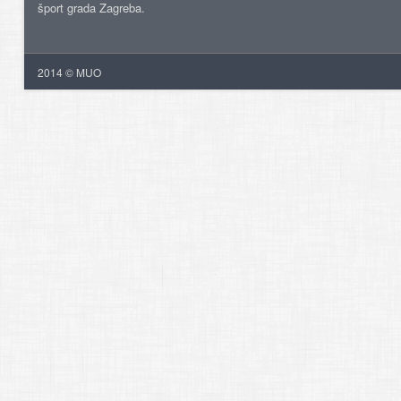
šport grada Zagreba.
2014 © MUO