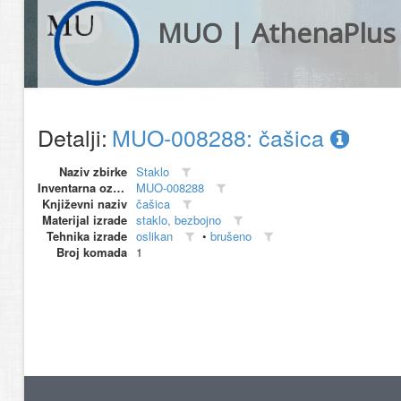
MUO | AthenaPlus
Detalji:
MUO-008288: čašica
Naziv zbirke
Staklo
Inventarna oznaka
MUO-008288
Književni naziv
čašica
Materijal izrade
staklo, bezbojno
Tehnika izrade
oslikan
•
brušeno
Broj komada
1