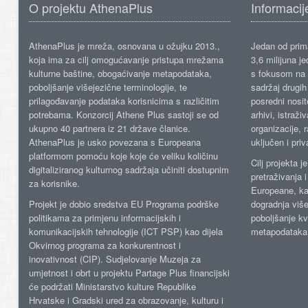
O projektu AthenaPlus
Informacij
AthenaPlus je mreža, osnovana u ožujku 2013.,
Jedan od prima
koja ima za cilj omogućavanje pristupa mrežama
3,6 milijuna j
kulturne baštine, obogaćivanje metapodataka,
s fokusom na s
poboljšanje višejezične terminologije, te
sadržaj drugih 
prilagođavanje podataka korisnicima s različitim
posredni nosite
potrebama. Konzorcij Athene Plus sastoji se od
arhivi, istraži
ukupno 40 partnera iz 21 države članice.
organizacije, 
AthenaPlus je usko povezana s Europeana
uključen i priv
platformom pomoću koje koje će veliku količinu
Cilj projekta 
digitaliziranog kulturnog sadržaja učiniti dostupnim
pretraživanja 
za korisnike.
Europeane, kao
Projekt je dobio sredstva EU Programa podrške
dogradnja više
politikama za primjenu informacijskih i
poboljšanje kv
komunikacijskih tehnologije (ICT PSP) kao dijela
metapodataka
Okvirnog programa za konkurentnost i
inovativnost (CIP). Sudjelovanje Muzeja za
umjetnost i obrt u projektu Partage Plus financijski
će podržati Ministarstvo kulture Republike
Hrvatske i Gradski ured za obrazovanje, kulturu i