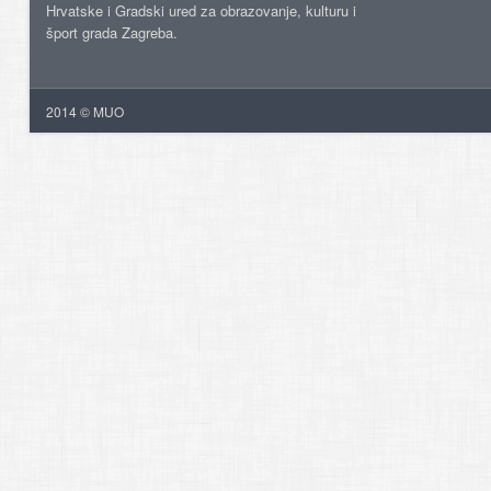
Hrvatske i Gradski ured za obrazovanje, kulturu i
šport grada Zagreba.
2014 © MUO