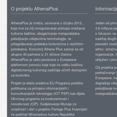
O projektu AthenaPlus
Informacij
AthenaPlus je mreža, osnovana u ožujku 2013.,
Jedan od prima
koja ima za cilj omogućavanje pristupa mrežama
3,6 milijuna j
kulturne baštine, obogaćivanje metapodataka,
s fokusom na s
poboljšanje višejezične terminologije, te
sadržaj drugih 
prilagođavanje podataka korisnicima s različitim
posredni nosite
potrebama. Konzorcij Athene Plus sastoji se od
arhivi, istraži
ukupno 40 partnera iz 21 države članice.
organizacije, 
AthenaPlus je usko povezana s Europeana
uključen i priv
platformom pomoću koje koje će veliku količinu
Cilj projekta 
digitaliziranog kulturnog sadržaja učiniti dostupnim
pretraživanja 
za korisnike.
Europeane, kao
Projekt je dobio sredstva EU Programa podrške
dogradnja više
politikama za primjenu informacijskih i
poboljšanje kv
komunikacijskih tehnologije (ICT PSP) kao dijela
metapodataka
Okvirnog programa za konkurentnost i
inovativnost (CIP). Sudjelovanje Muzeja za
umjetnost i obrt u projektu Partage Plus financijski
će podržati Ministarstvo kulture Republike