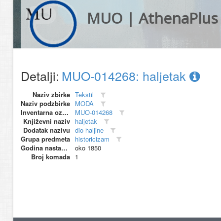
MUO | AthenaPlus
Detalji:
MUO-014268: haljetak
Naziv zbirke
Tekstil
Naziv podzbirke
MODA
Inventarna oznaka
MUO-014268
Književni naziv
haljetak
Dodatak nazivu
dio haljine
Grupa predmeta
historicizam
Godina nastanka
oko 1850
Broj komada
1