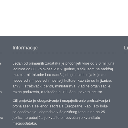
Informacije
L
a
Jedan od primarnih zadataka je pridonijeti više od 3,6 milijuna
jedinica do 30. kolovoza 2015. godine, s fokusom na sadržaj
muzeja, ali također i na sadržaj drugih institucija koje su
neposredni ili posredni nositelji kulture, kao što su knjižnice,
arhivi, istraživački centri, ministarstva, vladine organizacije,
ko
razna poduzeća, a također je uključen i privatni sektor.
Cilj projekta je obogaćivanje i unaprjeđivanje pretraživanja i
pronalaženja željenog sadržaja Europeane, kao i što bolje
prilagođavanje i dogradnja višejezičnog tezaurusa na 25
za
jezika, te poboljšanje kvalitete i povećanje kvantitete
metapodataka.