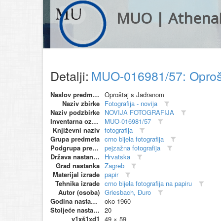
MUO | Athena
Detalji:
MUO-016981/57: Oprošt
Naslov predmeta
Oproštaj s Jadranom
Naziv zbirke
Fotografija - novija
Naziv podzbirke
NOVIJA FOTOGRAFIJA
Inventarna oznaka
MUO-016981/57
Književni naziv
fotografija
Grupa predmeta
crno bijela fotografija
Podgrupa predmeta
pejzažna fotografija
Država nastanka
Hrvatska
Grad nastanka
Zagreb
Materijal izrade
papir
Tehnika izrade
crno bijela fotografija na papiru
Autor (osoba)
Griesbach, Đuro
Godina nastanka
oko 1960
Stoljeće nastanka
20
v1xš1xd1
49 × 59