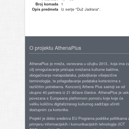
Broj komada
1
Opis predmeta
Iz serije "Duž Jadrana".
O projektu AthenaPlus
AthenaPlus je mreža, osnovana u ožujku 2013., koja ima z
cilj omogućavanje pristupa mrežama kulturne baštine,
obogaćivanje metapodataka, poboljšanje višejezične
terminologije, te prilagođavanje podataka korisnicima s
različitim potrebama. Konzorcij Athene Plus sastoji se od
ukupno 40 partnera iz 21 države članice. AthenaPlus je us
povezana s Europeana platformom pomoću koje koje će
veliku količinu digitaliziranog kulturnog sadržaja učiniti
dostupnim za korisnike.
Projekt je dobio sredstva EU Programa podrške politikama 
primjenu informacijskih i komunikacijskih tehnologije (ICT