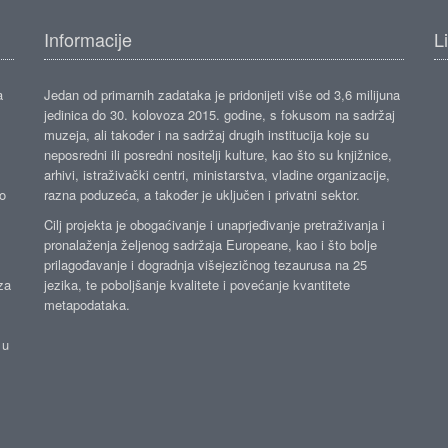
Informacije
L
a
Jedan od primarnih zadataka je pridonijeti više od 3,6 milijuna
jedinica do 30. kolovoza 2015. godine, s fokusom na sadržaj
muzeja, ali također i na sadržaj drugih institucija koje su
neposredni ili posredni nositelji kulture, kao što su knjižnice,
arhivi, istraživački centri, ministarstva, vladine organizacije,
ko
razna poduzeća, a također je uključen i privatni sektor.
Cilj projekta je obogaćivanje i unaprjeđivanje pretraživanja i
pronalaženja željenog sadržaja Europeane, kao i što bolje
prilagođavanje i dogradnja višejezičnog tezaurusa na 25
za
jezika, te poboljšanje kvalitete i povećanje kvantitete
metapodataka.
 u