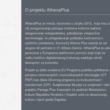
O projektu AthenaPlus
AthenaPlus je mreža, osnovana u ožujku 2013., koja ima z
cilj omogućavanje pristupa mrežama kulturne baštine,
obogaćivanje metapodataka, poboljšanje višejezične
terminologije, te prilagođavanje podataka korisnicima s
različitim potrebama. Konzorcij Athene Plus sastoji se od
ukupno 40 partnera iz 21 države članice. AthenaPlus je us
povezana s Europeana platformom pomoću koje koje će
veliku količinu digitaliziranog kulturnog sadržaja učiniti
dostupnim za korisnike.
Projekt je dobio sredstva EU Programa podrške politikama 
primjenu informacijskih i komunikacijskih tehnologije (ICT
PSP) kao dijela Okvirnog programa za konkurentnost i
inovativnost (CIP). Sudjelovanje Muzeja za umjetnost i obrt
projektu Partage Plus financijski će podržati Ministarstvo
kulture Republike Hrvatske i Gradski ured za obrazovanje,
kulturu i šport grada Zagreba.