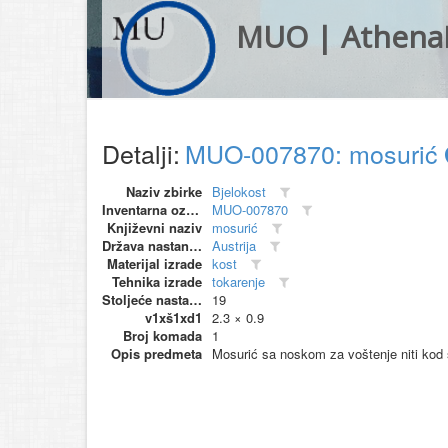
MUO | Athena
Detalji:
MUO-007870: mosurić
Naziv zbirke
Bjelokost
Inventarna oznaka
MUO-007870
Književni naziv
mosurić
Država nastanka
Austrija
Materijal izrade
kost
Tehnika izrade
tokarenje
Stoljeće nastanka
19
v1xš1xd1
2.3 × 0.9
Broj komada
1
Opis predmeta
Mosurić sa noskom za voštenje niti kod 