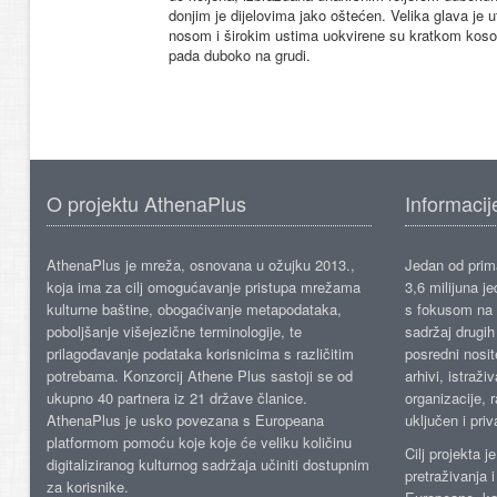
donjim je dijelovima jako oštećen. Velika glava je ut
nosom i širokim ustima uokvirene su kratkom kos
pada duboko na grudi.
O projektu AthenaPlus
Informacij
AthenaPlus je mreža, osnovana u ožujku 2013.,
Jedan od prima
koja ima za cilj omogućavanje pristupa mrežama
3,6 milijuna j
kulturne baštine, obogaćivanje metapodataka,
s fokusom na s
poboljšanje višejezične terminologije, te
sadržaj drugih 
prilagođavanje podataka korisnicima s različitim
posredni nosite
potrebama. Konzorcij Athene Plus sastoji se od
arhivi, istraži
ukupno 40 partnera iz 21 države članice.
organizacije, 
AthenaPlus je usko povezana s Europeana
uključen i priv
platformom pomoću koje koje će veliku količinu
Cilj projekta 
digitaliziranog kulturnog sadržaja učiniti dostupnim
pretraživanja 
za korisnike.