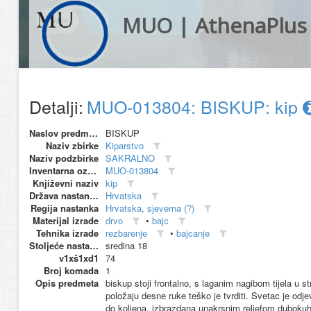
MUO | AthenaPlus
Detalji:
MUO-013804: BISKUP: kip
Naslov predmeta
BISKUP
Naziv zbirke
Kiparstvo
Naziv podzbirke
SAKRALNO
Inventarna oznaka
MUO-013804
Književni naziv
kip
Država nastanka
Hrvatska
Regija nastanka
Hrvatska, sjeverna (?)
Materijal izrade
drvo
•
bajc
Tehnika izrade
rezbarenje
•
bajcanje
Stoljeće nastanka
sredina 18
v1xš1xd1
74
Broj komada
1
Opis predmeta
biskup stoji frontalno, s laganim nagibom tijela u str
položaju desne ruke teško je tvrditi. Svetac je od
do koljena, izbrazdana unakrsnim reljefom dubokuh 