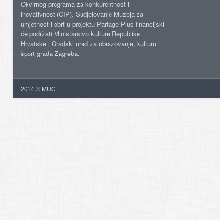
Okvirnog programa za konkurentnost i
inovativnost (CIP). Sudjelovanje Muzeja za
umjetnost i obrt u projektu Partage Plus financijski
će podržati Ministarstvo kulture Republike
Hrvatske i Gradski ured za obrazovanje, kulturu i
šport grada Zagreba.
2014 © MUO