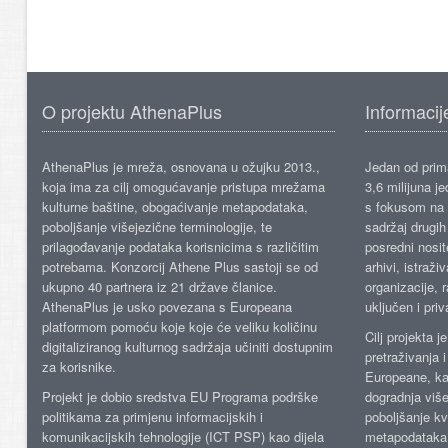
O projektu AthenaPlus
Informacij
AthenaPlus je mreža, osnovana u ožujku 2013.,
Jedan od prima
koja ima za cilj omogućavanje pristupa mrežama
3,6 milijuna j
kulturne baštine, obogaćivanje metapodataka,
s fokusom na s
poboljšanje višejezične terminologije, te
sadržaj drugih 
prilagođavanje podataka korisnicima s različitim
posredni nosite
potrebama. Konzorcij Athene Plus sastoji se od
arhivi, istraži
ukupno 40 partnera iz 21 države članice.
organizacije, 
AthenaPlus je usko povezana s Europeana
uključen i priv
platformom pomoću koje koje će veliku količinu
Cilj projekta 
digitaliziranog kulturnog sadržaja učiniti dostupnim
pretraživanja 
za korisnike.
Europeane, kao
Projekt je dobio sredstva EU Programa podrške
dogradnja više
politikama za primjenu informacijskih i
poboljšanje kv
komunikacijskih tehnologije (ICT PSP) kao dijela
metapodataka