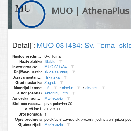
MUO | AthenaPlus
Detalji:
MUO-031484: Sv. Toma: skic
Naslov predmeta
Sv. Toma
Naziv zbirke
Staklo
Inventarna oznaka
MUO-031484
Književni naziv
skica za vitraj
Država nastanka
Hrvatska
Grad nastanka
Zagreb
Materijal izrade
tuš
•
olovka
•
akvarel
Autor (osoba)
Antonini, Otto
Autorska radionica (proizvođač)
Marinković
Stoljeće nastanka
prva polovina 20
v1xš1xd1
31.2 × 11.1
Broj komada
1
Opis predmeta
polukružni završetak prozora, jedinstveni prizor pod
Ključne riječi
Marinković