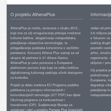
O projektu AthenaPlus
Informacij
AthenaPlus je mreža, osnovana u ožujku 2013.,
Jedan od prima
koja ima za cilj omogućavanje pristupa mrežama
3,6 milijuna j
kulturne baštine, obogaćivanje metapodataka,
s fokusom na s
poboljšanje višejezične terminologije, te
sadržaj drugih 
prilagođavanje podataka korisnicima s različitim
posredni nosite
potrebama. Konzorcij Athene Plus sastoji se od
arhivi, istraži
ukupno 40 partnera iz 21 države članice.
organizacije, 
AthenaPlus je usko povezana s Europeana
uključen i priv
platformom pomoću koje koje će veliku količinu
Cilj projekta 
digitaliziranog kulturnog sadržaja učiniti dostupnim
pretraživanja 
za korisnike.
Europeane, kao
Projekt je dobio sredstva EU Programa podrške
dogradnja više
politikama za primjenu informacijskih i
poboljšanje kv
komunikacijskih tehnologije (ICT PSP) kao dijela
metapodataka
Okvirnog programa za konkurentnost i
inovativnost (CIP). Sudjelovanje Muzeja za
umjetnost i obrt u projektu Partage Plus financijski