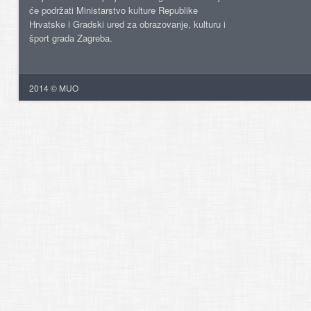
će podržati Ministarstvo kulture Republike
Hrvatske i Gradski ured za obrazovanje, kulturu i
šport grada Zagreba.
2014 © MUO