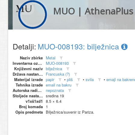
MUO | AthenaPlus
Detalji:
MUO-008193: bilježnica
Naziv zbirke
Metal
Inventarna oznaka
MUO-008193
Književni naziv
bilježnica
Država nastanka
Francuska (?)
Materijal izrade
papir
•
pliš
•
svila
•
emajl na bakren
Tehnika izrade
email na bakru
Autorska radionica (proizvođač)
nepoznata
Stoljeće nastanka
sredina 19
v1xš1xd1
8.5 × 6.4
Broj komada
1
Opis predmeta
Bilježnica/suvenir iz Pariza.