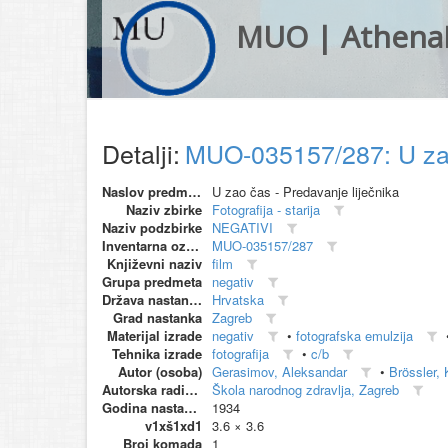
MUO | Athena
Detalji:
MUO-035157/287: U zao 
Naslov predmeta
U zao čas - Predavanje liječnika
Naziv zbirke
Fotografija - starija
Naziv podzbirke
NEGATIVI
Inventarna oznaka
MUO-035157/287
Književni naziv
film
Grupa predmeta
negativ
Država nastanka
Hrvatska
Grad nastanka
Zagreb
Materijal izrade
negativ
•
fotografska emulzija
Tehnika izrade
fotografija
•
c/b
Autor (osoba)
Gerasimov, Aleksandar
•
Brössler,
Autorska radionica (proizvođač)
Škola narodnog zdravlja, Zagreb
Godina nastanka
1934
v1xš1xd1
3.6 × 3.6
Broj komada
1