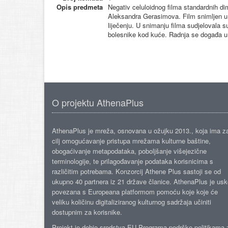
Opis predmeta
Negativ celuloidnog filma standardnih di
Aleksandra Gerasimova. Film snimljen u p
liječenju. U snimanju filma sudjelovala su 
bolesnike kod kuće. Radnja se događa u 
O projektu AthenaPlus
AthenaPlus je mreža, osnovana u ožujku 2013., koja ima z
cilj omogućavanje pristupa mrežama kulturne baštine,
obogaćivanje metapodataka, poboljšanje višejezične
terminologije, te prilagođavanje podataka korisnicima s
različitim potrebama. Konzorcij Athene Plus sastoji se od
ukupno 40 partnera iz 21 države članice. AthenaPlus je us
povezana s Europeana platformom pomoću koje koje će
veliku količinu digitaliziranog kulturnog sadržaja učiniti
dostupnim za korisnike.
Projekt je dobio sredstva EU Programa podrške politikama 