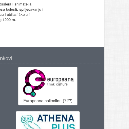
sslera i snimatelja
u bolesti, spriječavanju i
u i obilazi školu i
ug 1200 m.
inkovi
Europeana collection (???)