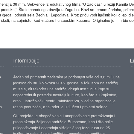
menzija 36 mm. Sekvence iz edukativnog filma "U zao čas" u režiji Kamila Brö
rodukciji Škole narodnog zdravlja u Zagrebu. Bavi se temom šarlaha, prijenos
djeca i odrasli sela Bednja i Lepoglava. Kroz priču vodi liječnik koji cijepi djec
školi, na sajmištu, kod vračare i u seoskim kućama. Originalno je film bio d
Informacije
L
a
Jedan od primarnih zadataka je pridonijeti više od 3,6 milijuna
jedinica do 30. kolovoza 2015. godine, s fokusom na sadržaj
muzeja, ali također i na sadržaj drugih institucija koje su
neposredni ili posredni nositelji kulture, kao što su knjižnice,
arhivi, istraživački centri, ministarstva, vladine organizacije,
ko
razna poduzeća, a također je uključen i privatni sektor.
Cilj projekta je obogaćivanje i unaprjeđivanje pretraživanja i
pronalaženja željenog sadržaja Europeane, kao i što bolje
prilagođavanje i dogradnja višejezičnog tezaurusa na 25
za
jezika, te poboljšanje kvalitete i povećanje kvantitete