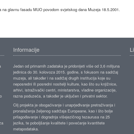
ljena na glavnu fasadu MUO povodom svjetskog dana Muzeja 18.5.2001.
Informacije
L
a
Jedan od primarnih zadataka je pridonijeti više od 3,6 milijuna
jedinica do 30. kolovoza 2015. godine, s fokusom na sadržaj
muzeja, ali također i na sadržaj drugih institucija koje su
neposredni ili posredni nositelji kulture, kao što su knjižnice,
arhivi, istraživački centri, ministarstva, vladine organizacije,
ko
razna poduzeća, a također je uključen i privatni sektor.
Cilj projekta je obogaćivanje i unaprjeđivanje pretraživanja i
pronalaženja željenog sadržaja Europeane, kao i što bolje
prilagođavanje i dogradnja višejezičnog tezaurusa na 25
za
jezika, te poboljšanje kvalitete i povećanje kvantitete
metapodataka.