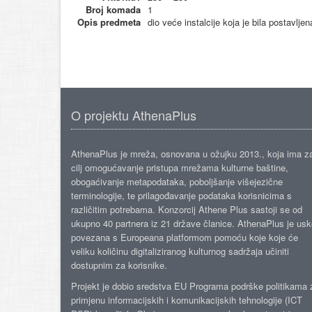
Broj komada
1
Opis predmeta
dio veće instalcije koja je bila postav
O projektu AthenaPlus
AthenaPlus je mreža, osnovana u ožujku 2013., koja ima z
cilj omogućavanje pristupa mrežama kulturne baštine,
obogaćivanje metapodataka, poboljšanje višejezične
terminologije, te prilagođavanje podataka korisnicima s
različitim potrebama. Konzorcij Athene Plus sastoji se od
ukupno 40 partnera iz 21 države članice. AthenaPlus je us
povezana s Europeana platformom pomoću koje koje će
veliku količinu digitaliziranog kulturnog sadržaja učiniti
dostupnim za korisnike.
Projekt je dobio sredstva EU Programa podrške politikama 
primjenu informacijskih i komunikacijskih tehnologije (ICT