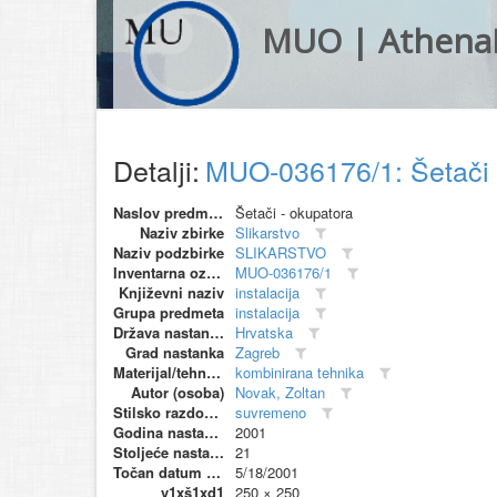
MUO | Athena
Detalji:
MUO-036176/1: Šetači -
Naslov predmeta
Šetači - okupatora
Naziv zbirke
Slikarstvo
Naziv podzbirke
SLIKARSTVO
Inventarna oznaka
MUO-036176/1
Književni naziv
instalacija
Grupa predmeta
instalacija
Država nastanka
Hrvatska
Grad nastanka
Zagreb
Materijal/tehnika
kombinirana tehnika
Autor (osoba)
Novak, Zoltan
Stilsko razdoblje
suvremeno
Godina nastanka
2001
Stoljeće nastanka
21
Točan datum nastanka
5/18/2001
v1xš1xd1
250 × 250