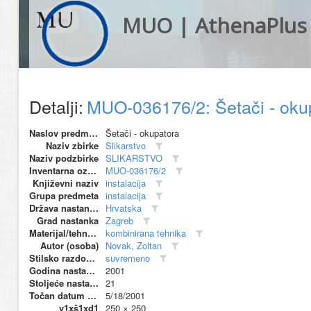
MUO | AthenaPlus
Detalji:
MUO-036176/2: Šetači - okup
Naslov predmeta
Šetači - okupatora
Naziv zbirke
Slikarstvo
Naziv podzbirke
SLIKARSTVO
Inventarna oznaka
MUO-036176/2
Književni naziv
instalacija
Grupa predmeta
instalacija
Država nastanka
Hrvatska
Grad nastanka
Zagreb
Materijal/tehnika
kombinirana tehnika
Autor (osoba)
Novak, Zoltan
Stilsko razdoblje
suvremeno
Godina nastanka
2001
Stoljeće nastanka
21
Točan datum nastanka
5/18/2001
v1xš1xd1
250 × 250