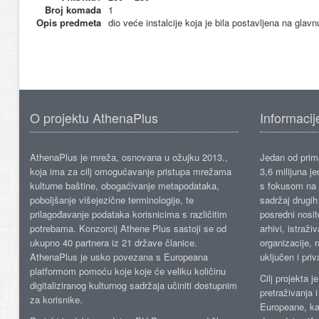
Broj komada
1
Opis predmeta
dio veće instalcije koja je bila postavljena na g
O projektu AthenaPlus
Informacij
AthenaPlus je mreža, osnovana u ožujku 2013.,
Jedan od prima
koja ima za cilj omogućavanje pristupa mrežama
3,6 milijuna j
kulturne baštine, obogaćivanje metapodataka,
s fokusom na s
poboljšanje višejezične terminologije, te
sadržaj drugih 
prilagođavanje podataka korisnicima s različitim
posredni nosite
potrebama. Konzorcij Athene Plus sastoji se od
arhivi, istraži
ukupno 40 partnera iz 21 države članice.
organizacije, 
AthenaPlus je usko povezana s Europeana
uključen i priv
platformom pomoću koje koje će veliku količinu
Cilj projekta 
digitaliziranog kulturnog sadržaja učiniti dostupnim
pretraživanja 
za korisnike.
Europeane, kao