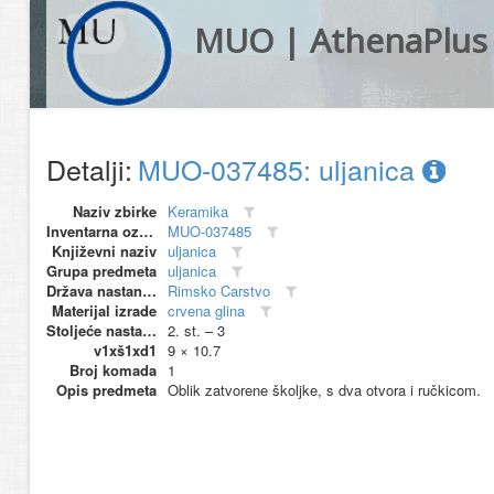
MUO | AthenaPlus
Detalji:
MUO-037485: uljanica
Naziv zbirke
Keramika
Inventarna oznaka
MUO-037485
Književni naziv
uljanica
Grupa predmeta
uljanica
Država nastanka
Rimsko Carstvo
Materijal izrade
crvena glina
Stoljeće nastanka
2. st. – 3
v1xš1xd1
9 × 10.7
Broj komada
1
Opis predmeta
Oblik zatvorene školjke, s dva otvora i ručkicom.