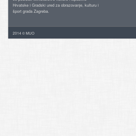
Hrvatske i Gradski ured za obrazovanje, kulturu i
šport grada Zagreba.
2014 © MUO