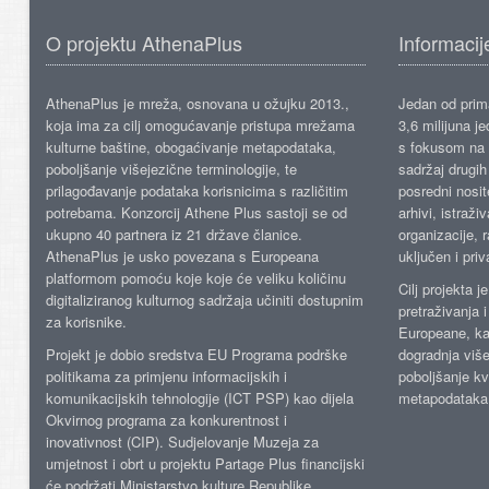
O projektu AthenaPlus
Informacij
AthenaPlus je mreža, osnovana u ožujku 2013.,
Jedan od prima
koja ima za cilj omogućavanje pristupa mrežama
3,6 milijuna j
kulturne baštine, obogaćivanje metapodataka,
s fokusom na s
poboljšanje višejezične terminologije, te
sadržaj drugih 
prilagođavanje podataka korisnicima s različitim
posredni nosite
potrebama. Konzorcij Athene Plus sastoji se od
arhivi, istraži
ukupno 40 partnera iz 21 države članice.
organizacije, 
AthenaPlus je usko povezana s Europeana
uključen i priv
platformom pomoću koje koje će veliku količinu
Cilj projekta 
digitaliziranog kulturnog sadržaja učiniti dostupnim
pretraživanja 
za korisnike.
Europeane, kao
Projekt je dobio sredstva EU Programa podrške
dogradnja više
politikama za primjenu informacijskih i
poboljšanje kv
komunikacijskih tehnologije (ICT PSP) kao dijela
metapodataka
Okvirnog programa za konkurentnost i
inovativnost (CIP). Sudjelovanje Muzeja za
umjetnost i obrt u projektu Partage Plus financijski
će podržati Ministarstvo kulture Republike