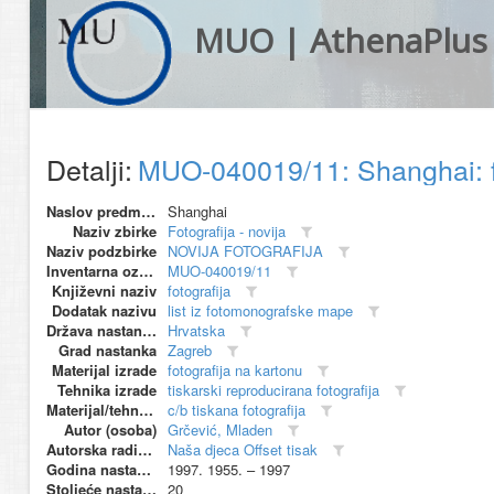
MUO | AthenaPlus
Detalji:
MUO-040019/11: Shanghai: f
Naslov predmeta
Shanghai
Naziv zbirke
Fotografija - novija
Naziv podzbirke
NOVIJA FOTOGRAFIJA
Inventarna oznaka
MUO-040019/11
Književni naziv
fotografija
Dodatak nazivu
list iz fotomonografske mape
Država nastanka
Hrvatska
Grad nastanka
Zagreb
Materijal izrade
fotografija na kartonu
Tehnika izrade
tiskarski reproducirana fotografija
Materijal/tehnika
c/b tiskana fotografija
Autor (osoba)
Grčević, Mladen
Autorska radionica (proizvođač)
Naša djeca Offset tisak
Godina nastanka
1997. 1955. – 1997
Stoljeće nastanka
20