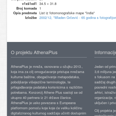
v1xš1xd1
34.5 × 31.8
Broj komada
1
Opis predmeta
List iz fotomonografske mape "India"
Izložbe
2002/12, "Mladen Grčević - 65 godina s fotografij
O projektu AthenaPlus
Informacij
AthenaPlus je mreža, osnovana u ožujku 2013.,
Jedan od prima
koja ima za cilj omogućavanje pristupa mrežama
3,6 milijuna j
kulturne baštine, obogaćivanje metapodataka,
s fokusom na s
poboljšanje višejezične terminologije, te
sadržaj drugih 
prilagođavanje podataka korisnicima s različitim
posredni nosite
potrebama. Konzorcij Athene Plus sastoji se od
arhivi, istraži
ukupno 40 partnera iz 21 države članice.
organizacije, 
AthenaPlus je usko povezana s Europeana
uključen i priv
platformom pomoću koje koje će veliku količinu
Cilj projekta 
digitaliziranog kulturnog sadržaja učiniti dostupnim
pretraživanja 