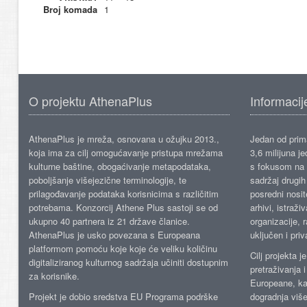
Broj komada
1
O projektu AthenaPlus
Informacij
AthenaPlus je mreža, osnovana u ožujku 2013.,
Jedan od prima
koja ima za cilj omogućavanje pristupa mrežama
3,6 milijuna j
kulturne baštine, obogaćivanje metapodataka,
s fokusom na s
poboljšanje višejezične terminologije, te
sadržaj drugih 
prilagođavanje podataka korisnicima s različitim
posredni nosite
potrebama. Konzorcij Athene Plus sastoji se od
arhivi, istraži
ukupno 40 partnera iz 21 države članice.
organizacije, 
AthenaPlus je usko povezana s Europeana
uključen i priv
platformom pomoću koje koje će veliku količinu
Cilj projekta 
digitaliziranog kulturnog sadržaja učiniti dostupnim
pretraživanja 
za korisnike.
Europeane, kao
Projekt je dobio sredstva EU Programa podrške
dogradnja više