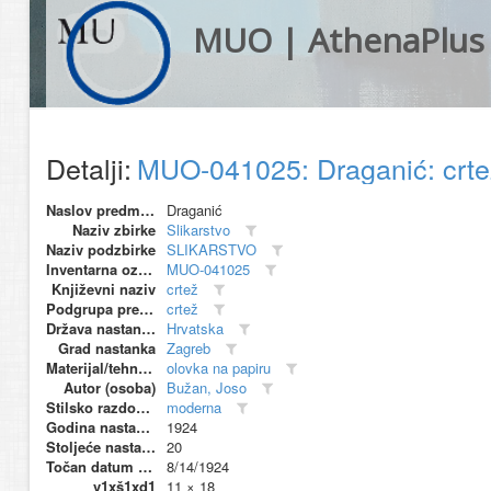
MUO | AthenaPlus
Detalji:
MUO-041025: Draganić: crt
Naslov predmeta
Draganić
Naziv zbirke
Slikarstvo
Naziv podzbirke
SLIKARSTVO
Inventarna oznaka
MUO-041025
Književni naziv
crtež
Podgrupa predmeta
crtež
Država nastanka
Hrvatska
Grad nastanka
Zagreb
Materijal/tehnika
olovka na papiru
Autor (osoba)
Bužan, Joso
Stilsko razdoblje
moderna
Godina nastanka
1924
Stoljeće nastanka
20
Točan datum nastanka
8/14/1924
v1xš1xd1
11 × 18