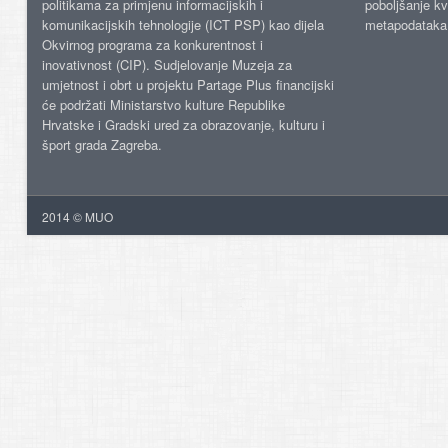
politikama za primjenu informacijskih i
poboljšanje kv
komunikacijskih tehnologije (ICT PSP) kao dijela
metapodataka
Okvirnog programa za konkurentnost i
inovativnost (CIP). Sudjelovanje Muzeja za
umjetnost i obrt u projektu Partage Plus financijski
će podržati Ministarstvo kulture Republike
Hrvatske i Gradski ured za obrazovanje, kulturu i
šport grada Zagreba.
2014 © MUO