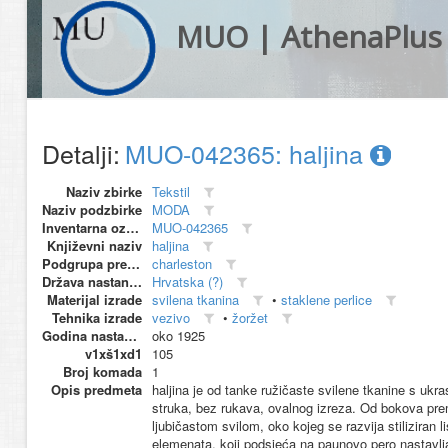
MUO | AthenaPlus
Detalji:
MUO-042365: haljina
Naziv zbirke
Tekstil
Naziv podzbirke
MODA
Inventarna oznaka
MUO-042365
Književni naziv
haljina
Podgrupa predmeta
charleston
Država nastanka
Hrvatska (?)
Materijal izrade
svilena tkanina
•
staklene perlice
Tehnika izrade
vezivo
•
žoržet
Godina nastanka
oko 1925
v1xš1xd1
105
Broj komada
1
Opis predmeta
haljina je od tanke ružičaste svilene tkanine s ukra
struka, bez rukava, ovalnog izreza. Od bokova prem
ljubičastom svilom, oko kojeg se razvija stiliziran l
elemenata, koji podsjeća na paunovo pero nastavlj