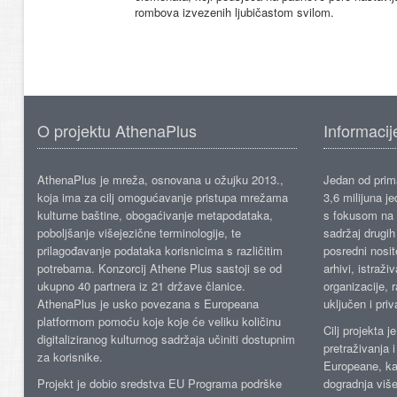
rombova izvezenih ljubičastom svilom.
O projektu AthenaPlus
Informacij
AthenaPlus je mreža, osnovana u ožujku 2013.,
Jedan od prima
koja ima za cilj omogućavanje pristupa mrežama
3,6 milijuna j
kulturne baštine, obogaćivanje metapodataka,
s fokusom na s
poboljšanje višejezične terminologije, te
sadržaj drugih 
prilagođavanje podataka korisnicima s različitim
posredni nosite
potrebama. Konzorcij Athene Plus sastoji se od
arhivi, istraži
ukupno 40 partnera iz 21 države članice.
organizacije, 
AthenaPlus je usko povezana s Europeana
uključen i priv
platformom pomoću koje koje će veliku količinu
Cilj projekta 
digitaliziranog kulturnog sadržaja učiniti dostupnim
pretraživanja 
za korisnike.
Europeane, kao
Projekt je dobio sredstva EU Programa podrške
dogradnja više