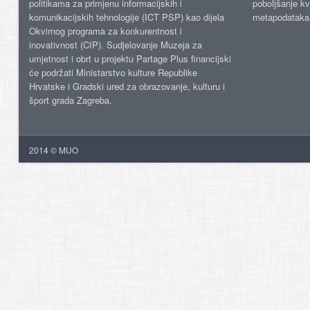
politikama za primjenu informacijskih i
poboljšanje kv
komunikacijskih tehnologije (ICT PSP) kao dijela
metapodataka
Okvirnog programa za konkurentnost i
inovativnost (CIP). Sudjelovanje Muzeja za
umjetnost i obrt u projektu Partage Plus financijski
će podržati Ministarstvo kulture Republike
Hrvatske i Gradski ured za obrazovanje, kulturu i
šport grada Zagreba.
2014 © MUO