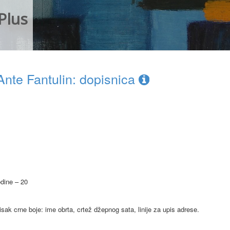
Plus
nte Fantulin: dopisnica
odine – 20
isak crne boje: ime obrta, crtež džepnog sata, linije za upis adrese.