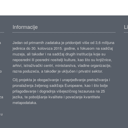
Informacije
L
a
Jedan od primarnih zadataka je pridonijeti više od 3,6 milijuna
jedinica do 30. kolovoza 2015. godine, s fokusom na sadržaj
muzeja, ali također i na sadržaj drugih institucija koje su
neposredni ili posredni nositelji kulture, kao što su knjižnice,
arhivi, istraživački centri, ministarstva, vladine organizacije,
ko
razna poduzeća, a također je uključen i privatni sektor.
Cilj projekta je obogaćivanje i unaprjeđivanje pretraživanja i
pronalaženja željenog sadržaja Europeane, kao i što bolje
prilagođavanje i dogradnja višejezičnog tezaurusa na 25
za
jezika, te poboljšanje kvalitete i povećanje kvantitete
metapodataka.
 u