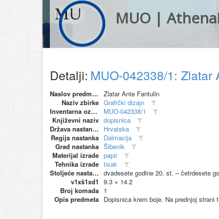
MUO | Athena
Detalji:
MUO-042338/1: Zlatar A
Naslov predmeta
Zlatar Ante Fantulin
Naziv zbirke
Grafički dizajn
Inventarna oznaka
MUO-042338/1
Književni naziv
dopisnica
Država nastanka
Hrvatska
Regija nastanka
Dalmacija
Grad nastanka
Šibenik
Materijal izrade
papir
Tehnika izrade
tisak
Stoljeće nastanka
dvadesete godine 20. st. – četrdesete g
v1xš1xd1
9.3 × 14.2
Broj komada
1
Opis predmeta
Dopisnica krem boje. Na prednjoj strani t