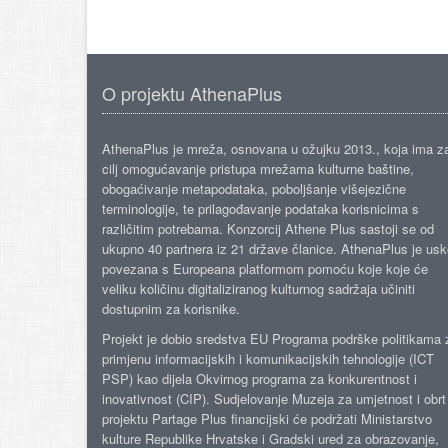
O projektu AthenaPlus
AthenaPlus je mreža, osnovana u ožujku 2013., koja ima z
cilj omogućavanje pristupa mrežama kulturne baštine,
obogaćivanje metapodataka, poboljšanje višejezične
terminologije, te prilagođavanje podataka korisnicima s
različitim potrebama. Konzorcij Athene Plus sastoji se od
ukupno 40 partnera iz 21 države članice. AthenaPlus je us
povezana s Europeana platformom pomoću koje koje će
veliku količinu digitaliziranog kulturnog sadržaja učiniti
dostupnim za korisnike.
Projekt je dobio sredstva EU Programa podrške politikama 
primjenu informacijskih i komunikacijskih tehnologije (ICT
PSP) kao dijela Okvirnog programa za konkurentnost i
inovativnost (CIP). Sudjelovanje Muzeja za umjetnost i obrt
projektu Partage Plus financijski će podržati Ministarstvo
kulture Republike Hrvatske i Gradski ured za obrazovanje,