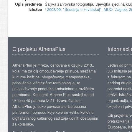
Opis predmeta
Šaljiva žanrovska fotografija. Djevojka sjedi na klup
Izložbe
! 2003/09, "Secesija u Hrvatskoj", MUO, Zagreb, 2
O projektu AthenaPlus
Informacij
AthenaPlus je mreža, osnovana u ožujku 2013.,
Jedan od prima
koja ima za cilj omogućavanje pristupa mrežama
3,6 milijuna j
kulturne baštine, obogaćivanje metapodataka,
s fokusom na s
poboljšanje višejezične terminologije, te
sadržaj drugih 
prilagođavanje podataka korisnicima s različitim
posredni nosite
potrebama. Konzorcij Athene Plus sastoji se od
arhivi, istraži
ukupno 40 partnera iz 21 države članice.
organizacije, 
AthenaPlus je usko povezana s Europeana
uključen i priv
platformom pomoću koje koje će veliku količinu
Cilj projekta 
digitaliziranog kulturnog sadržaja učiniti dostupnim
pretraživanja 
za korisnike.
Europeane, kao