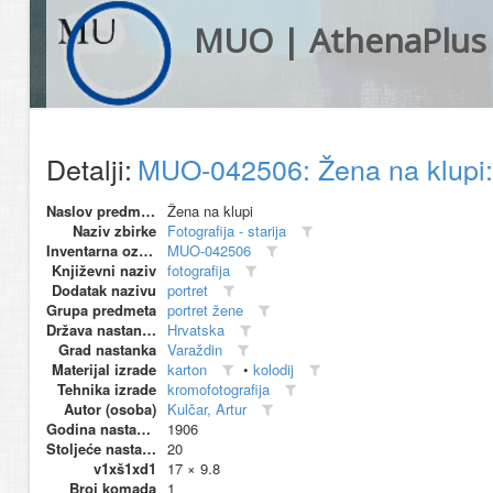
MUO | AthenaPlus
Detalji:
MUO-042506: Žena na klupi: 
Naslov predmeta
Žena na klupi
Naziv zbirke
Fotografija - starija
Inventarna oznaka
MUO-042506
Književni naziv
fotografija
Dodatak nazivu
portret
Grupa predmeta
portret žene
Država nastanka
Hrvatska
Grad nastanka
Varaždin
Materijal izrade
karton
•
kolodij
Tehnika izrade
kromofotografija
Autor (osoba)
Kulčar, Artur
Godina nastanka
1906
Stoljeće nastanka
20
v1xš1xd1
17 × 9.8
Broj komada
1