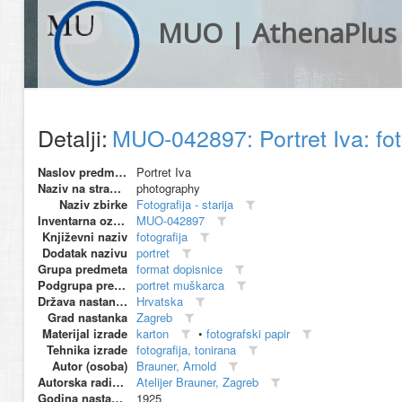
MUO | AthenaPlus
Detalji:
MUO-042897: Portret Iva: fot
Naslov predmeta
Portret Iva
Naziv na stranom jeziku
photography
Naziv zbirke
Fotografija - starija
Inventarna oznaka
MUO-042897
Književni naziv
fotografija
Dodatak nazivu
portret
Grupa predmeta
format dopisnice
Podgrupa predmeta
portret muškarca
Država nastanka
Hrvatska
Grad nastanka
Zagreb
Materijal izrade
karton
•
fotografski papir
Tehnika izrade
fotografija, tonirana
Autor (osoba)
Brauner, Arnold
Autorska radionica (proizvođač)
Atelijer Brauner, Zagreb
Godina nastanka
1925