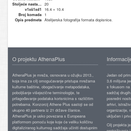
Stoljeće nastanka
20
v1xš1xd1
16.4 × 10.4
Broj komada
1
Opis predmeta
Atelijerska fotografija formata dopisnice.
O projektu AthenaPlus
Informacij
AthenaPlus je mreža, osnovana u ožujku 2013.,
Jedan od prima
koja ima za cilj omogućavanje pristupa mrežama
3,6 milijuna j
kulturne baštine, obogaćivanje metapodataka,
s fokusom na s
poboljšanje višejezične terminologije, te
sadržaj drugih 
prilagođavanje podataka korisnicima s različitim
posredni nosite
potrebama. Konzorcij Athene Plus sastoji se od
arhivi, istraži
ukupno 40 partnera iz 21 države članice.
organizacije, 
AthenaPlus je usko povezana s Europeana
uključen i priv
platformom pomoću koje koje će veliku količinu
Cilj projekta 
digitaliziranog kulturnog sadržaja učiniti dostupnim
pretraživanja 