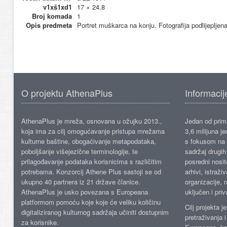
v1xš1xd1
17 × 24.8
Broj komada
1
Opis predmeta
Portret muškarca na konju. Fotografija podlijepljen
O projektu AthenaPlus
Informacij
AthenaPlus je mreža, osnovana u ožujku 2013.,
Jedan od prima
koja ima za cilj omogućavanje pristupa mrežama
3,6 milijuna j
kulturne baštine, obogaćivanje metapodataka,
s fokusom na s
poboljšanje višejezične terminologije, te
sadržaj drugih 
prilagođavanje podataka korisnicima s različitim
posredni nosite
potrebama. Konzorcij Athene Plus sastoji se od
arhivi, istraži
ukupno 40 partnera iz 21 države članice.
organizacije, 
AthenaPlus je usko povezana s Europeana
uključen i priv
platformom pomoću koje koje će veliku količinu
Cilj projekta 
digitaliziranog kulturnog sadržaja učiniti dostupnim
pretraživanja 
za korisnike.