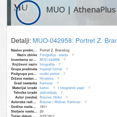
MUO | AthenaPlus
Detalji:
MUO-042958: Portret Z. Bran
Naslov predmeta
Portret Z. Branskog
Naziv zbirke
Fotografija - starija
Inventarna oznaka
MUO-042958
Književni naziv
fotografija
Grupa predmeta
imperial format
Podgrupa predmeta
muški portret
Država nastanka
Hrvatska
Grad nastanka
Karlovac
Materijal izrade
karton
•
fotografski papir
Tehnika izrade
platinotipija
Autor (osoba)
Brauner, Hinko
Autorska radionica (proizvođač)
Brauner i Wollner, Karlovac
Godina nastanka
1911
Stoljeće nastanka
20
Točan datum nastanka
3/22/1911