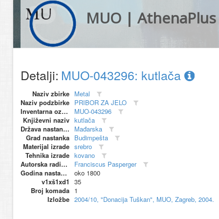
MUO | AthenaPlus
Detalji:
MUO-043296: kutlača
Naziv zbirke
Metal
Naziv podzbirke
PRIBOR ZA JELO
Inventarna oznaka
MUO-043296
Književni naziv
kutlača
Država nastanka
Mađarska
Grad nastanka
Budimpešta
Materijal izrade
srebro
Tehnika izrade
kovano
Autorska radionica (proizvođač)
Franciscus Pasperger
Godina nastanka
oko 1800
v1xš1xd1
35
Broj komada
1
Izložbe
2004/10, "Donacija Tuškan", MUO, Zagreb, 2004.