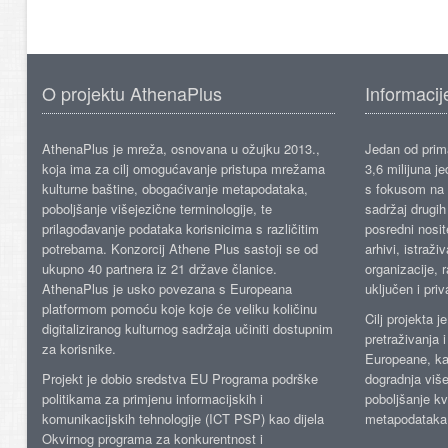
O projektu AthenaPlus
Informacij
AthenaPlus je mreža, osnovana u ožujku 2013.,
Jedan od prima
koja ima za cilj omogućavanje pristupa mrežama
3,6 milijuna j
kulturne baštine, obogaćivanje metapodataka,
s fokusom na s
poboljšanje višejezične terminologije, te
sadržaj drugih 
prilagođavanje podataka korisnicima s različitim
posredni nosite
potrebama. Konzorcij Athene Plus sastoji se od
arhivi, istraži
ukupno 40 partnera iz 21 države članice.
organizacije, 
AthenaPlus je usko povezana s Europeana
uključen i priv
platformom pomoću koje koje će veliku količinu
Cilj projekta 
digitaliziranog kulturnog sadržaja učiniti dostupnim
pretraživanja 
za korisnike.
Europeane, kao
Projekt je dobio sredstva EU Programa podrške
dogradnja više
politikama za primjenu informacijskih i
poboljšanje kv
komunikacijskih tehnologije (ICT PSP) kao dijela
metapodataka
Okvirnog programa za konkurentnost i