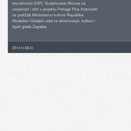
inovativnost (CIP). Sudjelovanje Muzeja za
umjetnost i obrt u projektu Partage Plus financijski
će podržati Ministarstvo kulture Republike
Hrvatske i Gradski ured za obrazovanje, kulturu i
šport grada Zagreba.
2014 © MUO