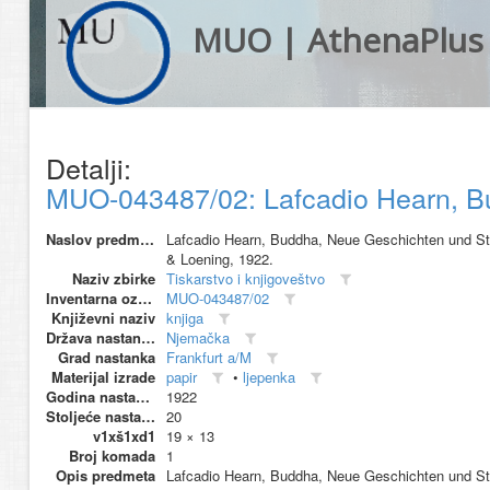
MUO | AthenaPlus
Detalji:
MUO-043487/02: Lafcadio Hearn, Bud
Naslov predmeta
Lafcadio Hearn, Buddha, Neue Geschichten und Stud
& Loening, 1922.
Naziv zbirke
Tiskarstvo i knjigoveštvo
Inventarna oznaka
MUO-043487/02
Književni naziv
knjiga
Država nastanka
Njemačka
Grad nastanka
Frankfurt a/M
Materijal izrade
papir
•
ljepenka
Godina nastanka
1922
Stoljeće nastanka
20
v1xš1xd1
19 × 13
Broj komada
1
Opis predmeta
Lafcadio Hearn, Buddha, Neue Geschichten und Stu