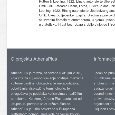
Rutten & Loening, 1922. Einzig autorisierte Uber
Emil Orlik.Lafcadio Hearn, Lotos, Blicke in das un
Loening, 1922. Einzig autorisierte Ubersetzung a
Orlik. Uvez od ljepenke i papira. Središnje pravoku
stiliziranim florealnim ornamentom, u njemu upi
u zlatotisku. Hrbat bez rebara s dvije vinjetice i
O projektu AthenaPlus
Informacij
AthenaPlus je mreža, osnovana u ožujku 2013.,
Jedan od prima
koja ima za cilj omogućavanje pristupa mrežama
3,6 milijuna j
kulturne baštine, obogaćivanje metapodataka,
s fokusom na s
poboljšanje višejezične terminologije, te
sadržaj drugih 
prilagođavanje podataka korisnicima s različitim
posredni nosite
potrebama. Konzorcij Athene Plus sastoji se od
arhivi, istraži
ukupno 40 partnera iz 21 države članice.
organizacije, 
AthenaPlus je usko povezana s Europeana
uključen i priv
platformom pomoću koje koje će veliku količinu