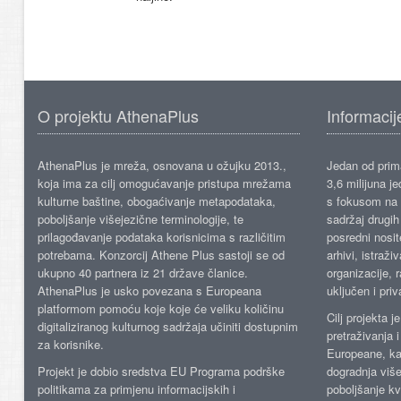
O projektu AthenaPlus
Informacij
AthenaPlus je mreža, osnovana u ožujku 2013.,
Jedan od prima
koja ima za cilj omogućavanje pristupa mrežama
3,6 milijuna j
kulturne baštine, obogaćivanje metapodataka,
s fokusom na s
poboljšanje višejezične terminologije, te
sadržaj drugih 
prilagođavanje podataka korisnicima s različitim
posredni nosite
potrebama. Konzorcij Athene Plus sastoji se od
arhivi, istraži
ukupno 40 partnera iz 21 države članice.
organizacije, 
AthenaPlus je usko povezana s Europeana
uključen i priv
platformom pomoću koje koje će veliku količinu
Cilj projekta 
digitaliziranog kulturnog sadržaja učiniti dostupnim
pretraživanja 
za korisnike.
Europeane, kao
Projekt je dobio sredstva EU Programa podrške
dogradnja više
politikama za primjenu informacijskih i
poboljšanje kv