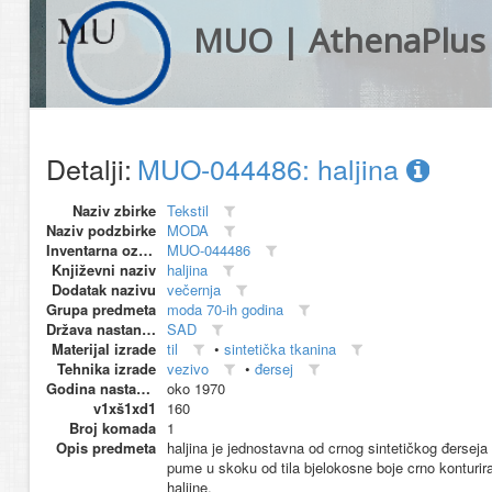
MUO | AthenaPlus
Detalji:
MUO-044486: haljina
Naziv zbirke
Tekstil
Naziv podzbirke
MODA
Inventarna oznaka
MUO-044486
Književni naziv
haljina
Dodatak nazivu
večernja
Grupa predmeta
moda 70-ih godina
Država nastanka
SAD
Materijal izrade
til
•
sintetička tkanina
Tehnika izrade
vezivo
•
đersej
Godina nastanka
oko 1970
v1xš1xd1
160
Broj komada
1
Opis predmeta
haljina je jednostavna od crnog sintetičkog đerseja 
pume u skoku od tila bjelokosne boje crno konturiran
haljine.