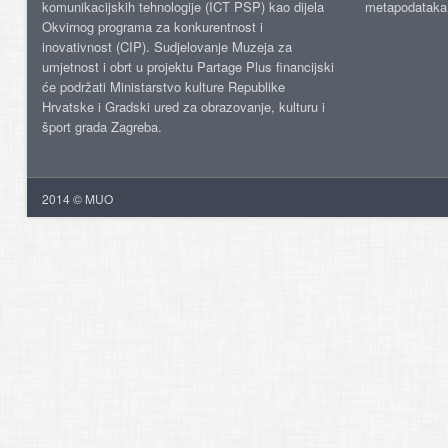
komunikacijskih tehnologije (ICT PSP) kao dijela
metapodataka
Okvirnog programa za konkurentnost i
inovativnost (CIP). Sudjelovanje Muzeja za
umjetnost i obrt u projektu Partage Plus financijski
će podržati Ministarstvo kulture Republike
Hrvatske i Gradski ured za obrazovanje, kulturu i
šport grada Zagreba.
2014 © MUO