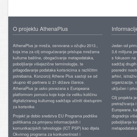
O projektu AthenaPlus
Informacij
AthenaPlus je mreža, osnovana u ožujku 2013.,
Jedan od prima
koja ima za cilj omogućavanje pristupa mrežama
3,6 milijuna j
kulturne baštine, obogaćivanje metapodataka,
s fokusom na s
poboljšanje višejezične terminologije, te
sadržaj drugih 
prilagođavanje podataka korisnicima s različitim
posredni nosite
potrebama. Konzorcij Athene Plus sastoji se od
arhivi, istraži
ukupno 40 partnera iz 21 države članice.
organizacije, 
AthenaPlus je usko povezana s Europeana
uključen i priv
platformom pomoću koje koje će veliku količinu
Cilj projekta 
digitaliziranog kulturnog sadržaja učiniti dostupnim
pretraživanja 
za korisnike.
Europeane, kao
Projekt je dobio sredstva EU Programa podrške
dogradnja više
politikama za primjenu informacijskih i
poboljšanje kv
komunikacijskih tehnologije (ICT PSP) kao dijela
metapodataka
Okvirnog programa za konkurentnost i