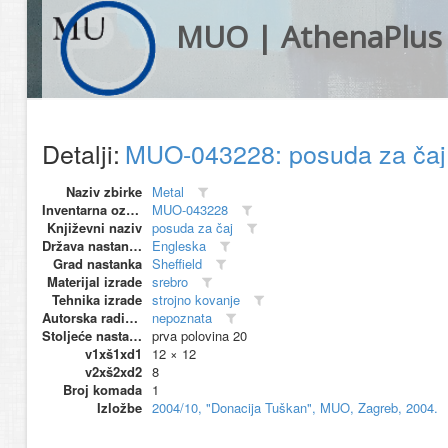
MUO | AthenaPlus
Detalji:
MUO-043228: posuda za ča
Naziv zbirke
Metal
Inventarna oznaka
MUO-043228
Književni naziv
posuda za čaj
Država nastanka
Engleska
Grad nastanka
Sheffield
Materijal izrade
srebro
Tehnika izrade
strojno kovanje
Autorska radionica (proizvođač)
nepoznata
Stoljeće nastanka
prva polovina 20
v1xš1xd1
12 × 12
v2xš2xd2
8
Broj komada
1
Izložbe
2004/10, "Donacija Tuškan", MUO, Zagreb, 2004.