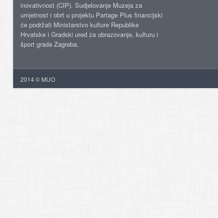
inovativnost (CIP). Sudjelovanje Muzeja za
umjetnost i obrt u projektu Partage Plus financijski
će podržati Ministarstvo kulture Republike
Hrvatske i Gradski ured za obrazovanje, kulturu i
šport grada Zagreba.
2014 © MUO