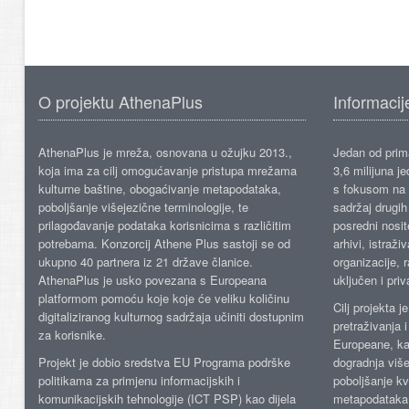
O projektu AthenaPlus
Informacij
AthenaPlus je mreža, osnovana u ožujku 2013.,
Jedan od prima
koja ima za cilj omogućavanje pristupa mrežama
3,6 milijuna j
kulturne baštine, obogaćivanje metapodataka,
s fokusom na s
poboljšanje višejezične terminologije, te
sadržaj drugih 
prilagođavanje podataka korisnicima s različitim
posredni nosite
potrebama. Konzorcij Athene Plus sastoji se od
arhivi, istraži
ukupno 40 partnera iz 21 države članice.
organizacije, 
AthenaPlus je usko povezana s Europeana
uključen i priv
platformom pomoću koje koje će veliku količinu
Cilj projekta 
digitaliziranog kulturnog sadržaja učiniti dostupnim
pretraživanja 
za korisnike.
Europeane, kao
Projekt je dobio sredstva EU Programa podrške
dogradnja više
politikama za primjenu informacijskih i
poboljšanje kv
komunikacijskih tehnologije (ICT PSP) kao dijela
metapodataka