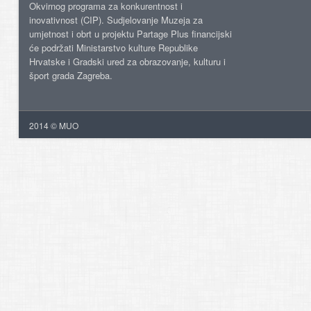
Okvirnog programa za konkurentnost i
inovativnost (CIP). Sudjelovanje Muzeja za
umjetnost i obrt u projektu Partage Plus financijski
će podržati Ministarstvo kulture Republike
Hrvatske i Gradski ured za obrazovanje, kulturu i
šport grada Zagreba.
2014 © MUO