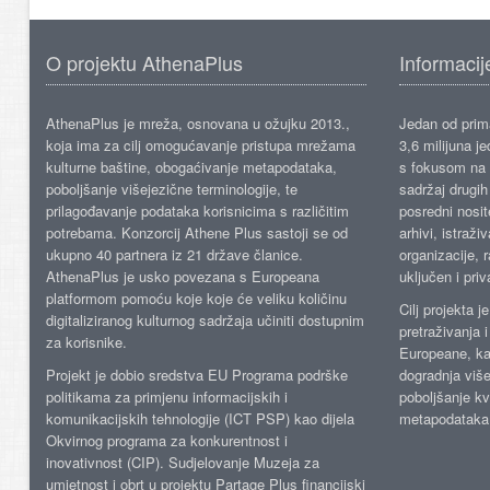
O projektu AthenaPlus
Informacij
AthenaPlus je mreža, osnovana u ožujku 2013.,
Jedan od prima
koja ima za cilj omogućavanje pristupa mrežama
3,6 milijuna j
kulturne baštine, obogaćivanje metapodataka,
s fokusom na s
poboljšanje višejezične terminologije, te
sadržaj drugih 
prilagođavanje podataka korisnicima s različitim
posredni nosite
potrebama. Konzorcij Athene Plus sastoji se od
arhivi, istraži
ukupno 40 partnera iz 21 države članice.
organizacije, 
AthenaPlus je usko povezana s Europeana
uključen i priv
platformom pomoću koje koje će veliku količinu
Cilj projekta 
digitaliziranog kulturnog sadržaja učiniti dostupnim
pretraživanja 
za korisnike.
Europeane, kao
Projekt je dobio sredstva EU Programa podrške
dogradnja više
politikama za primjenu informacijskih i
poboljšanje kv
komunikacijskih tehnologije (ICT PSP) kao dijela
metapodataka
Okvirnog programa za konkurentnost i
inovativnost (CIP). Sudjelovanje Muzeja za
umjetnost i obrt u projektu Partage Plus financijski