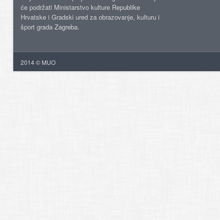
će podržati Ministarstvo kulture Republike
Hrvatske i Gradski ured za obrazovanje, kulturu i
šport grada Zagreba.
2014 © MUO