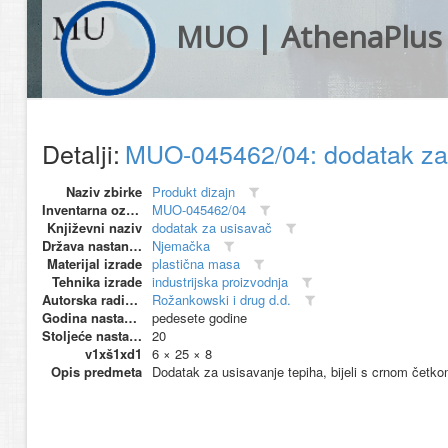
MUO | AthenaPlus
Detalji:
MUO-045462/04: dodatak za
Naziv zbirke
Produkt dizajn
Inventarna oznaka
MUO-045462/04
Književni naziv
dodatak za usisavač
Država nastanka
Njemačka
Materijal izrade
plastična masa
Tehnika izrade
industrijska proizvodnja
Autorska radionica (proizvođač)
Rožankowski i drug d.d.
Godina nastanka
pedesete godine
Stoljeće nastanka
20
v1xš1xd1
6 × 25 × 8
Opis predmeta
Dodatak za usisavanje tepiha, bijeli s crnom četko