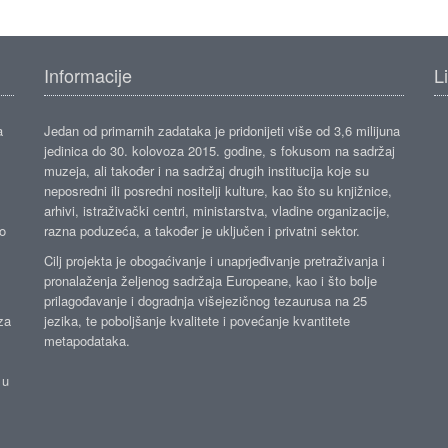
Informacije
L
a
Jedan od primarnih zadataka je pridonijeti više od 3,6 milijuna
jedinica do 30. kolovoza 2015. godine, s fokusom na sadržaj
muzeja, ali također i na sadržaj drugih institucija koje su
neposredni ili posredni nositelji kulture, kao što su knjižnice,
arhivi, istraživački centri, ministarstva, vladine organizacije,
ko
razna poduzeća, a također je uključen i privatni sektor.
Cilj projekta je obogaćivanje i unaprjeđivanje pretraživanja i
pronalaženja željenog sadržaja Europeane, kao i što bolje
prilagođavanje i dogradnja višejezičnog tezaurusa na 25
za
jezika, te poboljšanje kvalitete i povećanje kvantitete
metapodataka.
 u