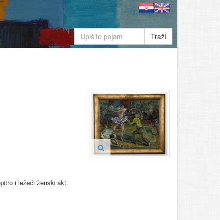
Traži
itro i ležeći ženski akt.