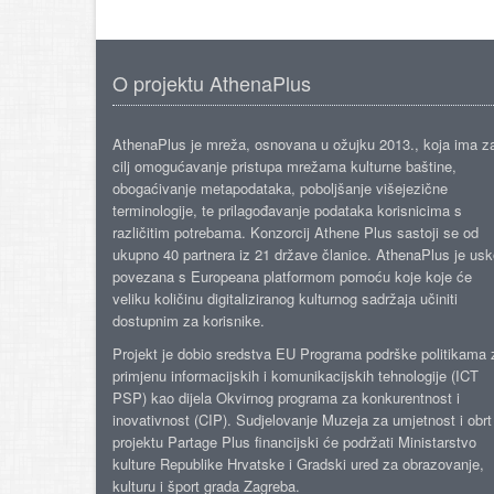
O projektu AthenaPlus
AthenaPlus je mreža, osnovana u ožujku 2013., koja ima z
cilj omogućavanje pristupa mrežama kulturne baštine,
obogaćivanje metapodataka, poboljšanje višejezične
terminologije, te prilagođavanje podataka korisnicima s
različitim potrebama. Konzorcij Athene Plus sastoji se od
ukupno 40 partnera iz 21 države članice. AthenaPlus je us
povezana s Europeana platformom pomoću koje koje će
veliku količinu digitaliziranog kulturnog sadržaja učiniti
dostupnim za korisnike.
Projekt je dobio sredstva EU Programa podrške politikama 
primjenu informacijskih i komunikacijskih tehnologije (ICT
PSP) kao dijela Okvirnog programa za konkurentnost i
inovativnost (CIP). Sudjelovanje Muzeja za umjetnost i obrt
projektu Partage Plus financijski će podržati Ministarstvo
kulture Republike Hrvatske i Gradski ured za obrazovanje,
kulturu i šport grada Zagreba.