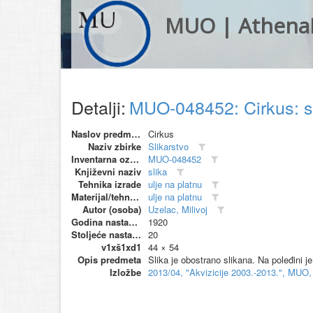
MUO | Athena
Detalji:
MUO-048452: Cirkus: s
Naslov predmeta
Cirkus
Naziv zbirke
Slikarstvo
Inventarna oznaka
MUO-048452
Književni naziv
slika
Tehnika izrade
ulje na platnu
Materijal/tehnika
ulje na platnu
Autor (osoba)
Uzelac, Milivoj
Godina nastanka
1920
Stoljeće nastanka
20
v1xš1xd1
44 × 54
Opis predmeta
Slika je obostrano slikana. Na poleđini j
Izložbe
2013/04, "Akvizicije 2003.-2013.", MUO,