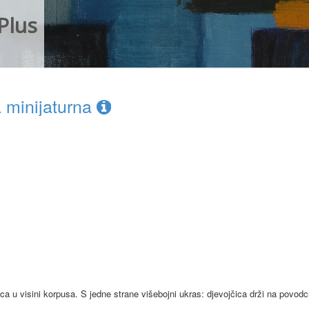
Plus
 minijaturna
ca u visini korpusa. S jedne strane višebojni ukras: djevojčica drži na povod