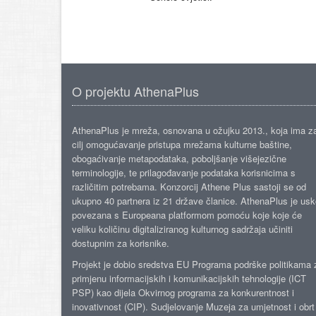
O projektu AthenaPlus
AthenaPlus je mreža, osnovana u ožujku 2013., koja ima z
cilj omogućavanje pristupa mrežama kulturne baštine,
obogaćivanje metapodataka, poboljšanje višejezične
terminologije, te prilagođavanje podataka korisnicima s
različitim potrebama. Konzorcij Athene Plus sastoji se od
ukupno 40 partnera iz 21 države članice. AthenaPlus je us
povezana s Europeana platformom pomoću koje koje će
veliku količinu digitaliziranog kulturnog sadržaja učiniti
dostupnim za korisnike.
Projekt je dobio sredstva EU Programa podrške politikama 
primjenu informacijskih i komunikacijskih tehnologije (ICT
PSP) kao dijela Okvirnog programa za konkurentnost i
inovativnost (CIP). Sudjelovanje Muzeja za umjetnost i obrt