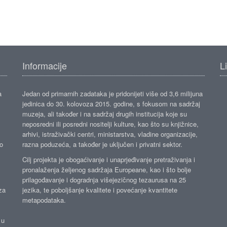
Informacije
L
a
Jedan od primarnih zadataka je pridonijeti više od 3,6 milijuna
jedinica do 30. kolovoza 2015. godine, s fokusom na sadržaj
muzeja, ali također i na sadržaj drugih institucija koje su
neposredni ili posredni nositelji kulture, kao što su knjižnice,
arhivi, istraživački centri, ministarstva, vladine organizacije,
ko
razna poduzeća, a također je uključen i privatni sektor.
Cilj projekta je obogaćivanje i unaprjeđivanje pretraživanja i
pronalaženja željenog sadržaja Europeane, kao i što bolje
prilagođavanje i dogradnja višejezičnog tezaurusa na 25
za
jezika, te poboljšanje kvalitete i povećanje kvantitete
metapodataka.
 u