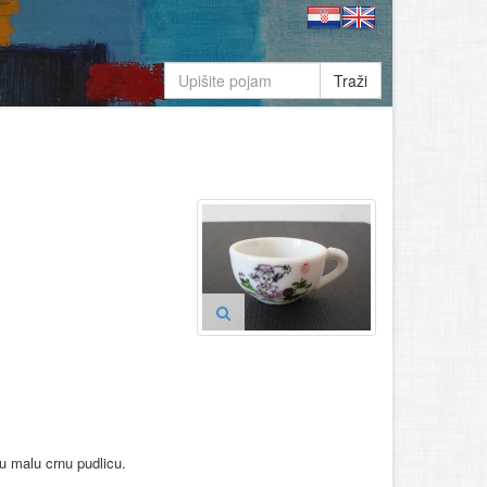
Traži
cu malu crnu pudlicu.