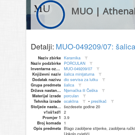
MUO | Athena
Detalji:
MUO-049209/07: šalica
Naziv zbirke
Keramika
Naziv podzbirke
PORCULAN
Inventarna oznaka
MUO-049209/07
Književni naziv
šalica minijaturna
Dodatak nazivu
dio servisa za lutku
Grupa predmeta
šalica
Država nastanka
Njemačka ili Češka
Materijal izrade
porculan
Tehnika izrade
ocaklina
•
preslikač
Stoljeće nastanka
šezdesete godine 20
v1xš1xd1
2
Promjer 1
3.9
Broj komada
1
Opis predmeta
Blago zaobljene stijenke, zaobljena ručki
Uokolo cvjetići.