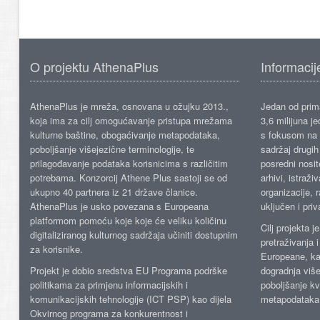
O projektu AthenaPlus
Informacij
AthenaPlus je mreža, osnovana u ožujku 2013.,
Jedan od prima
koja ima za cilj omogućavanje pristupa mrežama
3,6 milijuna j
kulturne baštine, obogaćivanje metapodataka,
s fokusom na s
poboljšanje višejezične terminologije, te
sadržaj drugih 
prilagođavanje podataka korisnicima s različitim
posredni nosite
potrebama. Konzorcij Athene Plus sastoji se od
arhivi, istraži
ukupno 40 partnera iz 21 države članice.
organizacije, 
AthenaPlus je usko povezana s Europeana
uključen i priv
platformom pomoću koje koje će veliku količinu
Cilj projekta 
digitaliziranog kulturnog sadržaja učiniti dostupnim
pretraživanja 
za korisnike.
Europeane, kao
Projekt je dobio sredstva EU Programa podrške
dogradnja više
politikama za primjenu informacijskih i
poboljšanje kv
komunikacijskih tehnologije (ICT PSP) kao dijela
metapodataka
Okvirnog programa za konkurentnost i