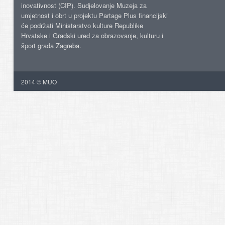
inovativnost (CIP). Sudjelovanje Muzeja za
umjetnost i obrt u projektu Partage Plus financijski
će podržati Ministarstvo kulture Republike
Hrvatske i Gradski ured za obrazovanje, kulturu i
šport grada Zagreba.
2014 © MUO