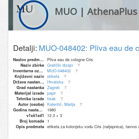
MUO | AthenaPlus
Detalji:
MUO-048402: Pliva eau de co
Naslov predmeta
Pliva eau de cologne Cris
Naziv zbirke
Grafički dizajn
Inventarna oznaka
MUO-048402
Književni naziv
etiketa
Država nastanka
Hrvatska
Grad nastanka
Zagreb
Materijal izrade
papir
Tehnika izrade
tisak
Autor (osoba)
Kalentić, Marija
Godina nastanka
1980
v1xš1xd1
12.3 × 3
Broj komada
1
Opis predmeta
etiketa za kolonjsku vodu Cris (naljepnica), tamno z