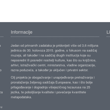
Informacije
L
a
Jedan od primarnih zadataka je pridonijeti više od 3,6 milijuna
jedinica do 30. kolovoza 2015. godine, s fokusom na sadržaj
muzeja, ali također i na sadržaj drugih institucija koje su
neposredni ili posredni nositelji kulture, kao što su knjižnice,
arhivi, istraživački centri, ministarstva, vladine organizacije,
ko
razna poduzeća, a također je uključen i privatni sektor.
Cilj projekta je obogaćivanje i unaprjeđivanje pretraživanja i
pronalaženja željenog sadržaja Europeane, kao i što bolje
prilagođavanje i dogradnja višejezičnog tezaurusa na 25
za
jezika, te poboljšanje kvalitete i povećanje kvantitete
metapodataka.
 u