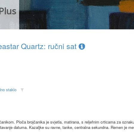
Plus
star Quartz: ručni sat
lno staklo
čanikom. Ploča brojčanika je svjetla, matirana, s reljefnim crticama za oznak
očitavanje datuma. Kazaljke su ravne, tanke, centralna sekundna. Remen je met