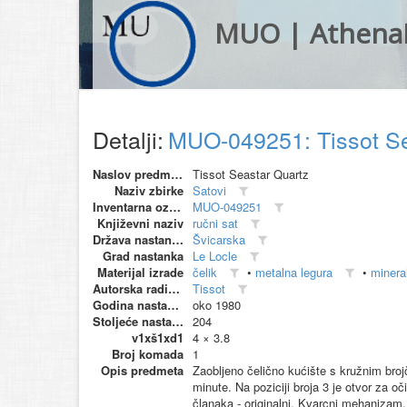
MUO | Athena
Detalji:
MUO-049251: Tissot Sea
Naslov predmeta
Tissot Seastar Quartz
Naziv zbirke
Satovi
Inventarna oznaka
MUO-049251
Književni naziv
ručni sat
Država nastanka
Švicarska
Grad nastanka
Le Locle
Materijal izrade
čelik
•
metalna legura
•
minera
Autorska radionica (proizvođač)
Tissot
Godina nastanka
oko 1980
Stoljeće nastanka
204
v1xš1xd1
4 × 3.8
Broj komada
1
Opis predmeta
Zaobljeno čelično kućište s kružnim broj
minute. Na poziciji broja 3 je otvor za 
članaka - originalni. Kvarcni mehanizam.