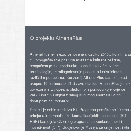
O projektu AthenaPlus
AthenaPlus je mreža, osnovana u ožujku 2013., koja ima z
cilj omogućavanje pristupa mrežama kulturne baštine,
obogaćivanje metapodataka, poboljšanje višejezične
terminologije, te prilagođavanje podataka korisnicima s
različitim potrebama. Konzorcij Athene Plus sastoji se od
ukupno 40 partnera iz 21 države članice. AthenaPlus je us
povezana s Europeana platformom pomoću koje koje će
veliku količinu digitaliziranog kulturnog sadržaja učiniti
dostupnim za korisnike.
Projekt je dobio sredstva EU Programa podrške politikama 
primjenu informacijskih i komunikacijskih tehnologije (ICT
PSP) kao dijela Okvirnog programa za konkurentnost i
inovativnost (CIP). Sudjelovanje Muzeja za umjetnost i obrt