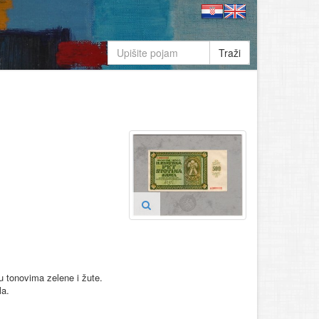
Traži
 u tonovima zelene i žute.
la.