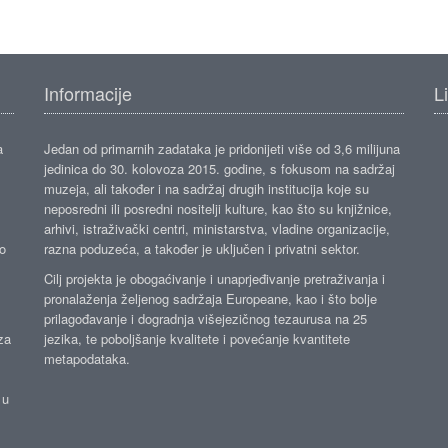
Informacije
L
a
Jedan od primarnih zadataka je pridonijeti više od 3,6 milijuna
jedinica do 30. kolovoza 2015. godine, s fokusom na sadržaj
muzeja, ali također i na sadržaj drugih institucija koje su
neposredni ili posredni nositelji kulture, kao što su knjižnice,
arhivi, istraživački centri, ministarstva, vladine organizacije,
ko
razna poduzeća, a također je uključen i privatni sektor.
Cilj projekta je obogaćivanje i unaprjeđivanje pretraživanja i
pronalaženja željenog sadržaja Europeane, kao i što bolje
prilagođavanje i dogradnja višejezičnog tezaurusa na 25
za
jezika, te poboljšanje kvalitete i povećanje kvantitete
metapodataka.
 u