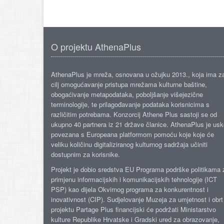
O projektu AthenaPlus
AthenaPlus je mreža, osnovana u ožujku 2013., koja ima z
cilj omogućavanje pristupa mrežama kulturne baštine,
obogaćivanje metapodataka, poboljšanje višejezične
terminologije, te prilagođavanje podataka korisnicima s
različitim potrebama. Konzorcij Athene Plus sastoji se od
ukupno 40 partnera iz 21 države članice. AthenaPlus je us
povezana s Europeana platformom pomoću koje koje će
veliku količinu digitaliziranog kulturnog sadržaja učiniti
dostupnim za korisnike.
Projekt je dobio sredstva EU Programa podrške politikama 
primjenu informacijskih i komunikacijskih tehnologije (ICT
PSP) kao dijela Okvirnog programa za konkurentnost i
inovativnost (CIP). Sudjelovanje Muzeja za umjetnost i obrt
projektu Partage Plus financijski će podržati Ministarstvo
kulture Republike Hrvatske i Gradski ured za obrazovanje,