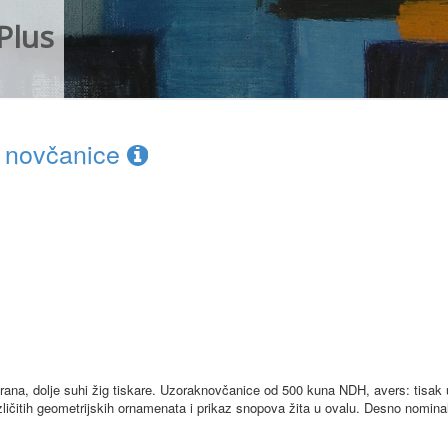
Plus
 novčanice
rirana, dolje suhi žig tiskare. Uzoraknovčanice od 500 kuna NDH, avers: tisak
azličitih geometrijskih ornamenata i prikaz snopova žita u ovalu. Desno nomina