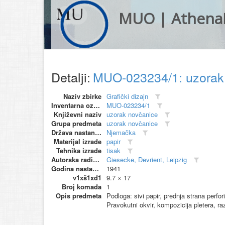
MUO | Athena
Detalji:
MUO-023234/1: uzorak
Naziv zbirke
Grafički dizajn
Inventarna oznaka
MUO-023234/1
Književni naziv
uzorak novčanice
Grupa predmeta
uzorak novčanice
Država nastanka
Njemačka
Materijal izrade
papir
Tehnika izrade
tisak
Autorska radionica (proizvođač)
Giesecke, Devrient, Leipzig
Godina nastanka
1941
v1xš1xd1
9.7 × 17
Broj komada
1
Opis predmeta
Podloga: sivi papir, prednja strana perfo
Pravokutni okvir, kompozicija pletera, r