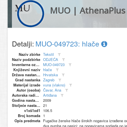
MUO | AthenaPlus
Detalji:
MUO-049723: hlače
Naziv zbirke
Tekstil
Naziv podzbirke
ODJEĆA
Inventarna oznaka
MUO-049723
Književni naziv
hlače
Država nastanka
Hrvatska
Grad nastanka
Zagreb
Materijal izrade
vuna (vlakno)
Autor (osoba)
Čavar, Ana
Autorska radionica (proizvođač)
Artiđana
Godina nastanka
2009
Stoljeće nastanka
21
v1xš1xd1
106.5
Broj komada
1
Opis predmeta
Fugačke ženske hlače širokih nogavica izrađene od 
dva gumba na pasici; na nogavicama sprijeda po je