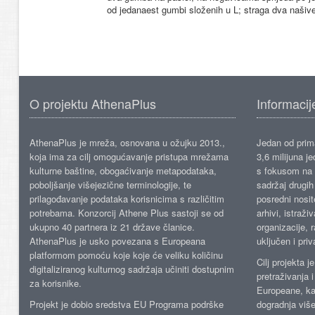
od jedanaest gumbi složenih u L; straga dva naš
O projektu AthenaPlus
Informacij
AthenaPlus je mreža, osnovana u ožujku 2013.,
Jedan od prima
koja ima za cilj omogućavanje pristupa mrežama
3,6 milijuna j
kulturne baštine, obogaćivanje metapodataka,
s fokusom na s
poboljšanje višejezične terminologije, te
sadržaj drugih 
prilagođavanje podataka korisnicima s različitim
posredni nosite
potrebama. Konzorcij Athene Plus sastoji se od
arhivi, istraži
ukupno 40 partnera iz 21 države članice.
organizacije, 
AthenaPlus je usko povezana s Europeana
uključen i priv
platformom pomoću koje koje će veliku količinu
Cilj projekta 
digitaliziranog kulturnog sadržaja učiniti dostupnim
pretraživanja 
za korisnike.
Europeane, kao
Projekt je dobio sredstva EU Programa podrške
dogradnja više