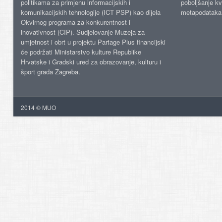
politikama za primjenu informacijskih i
poboljšanje kv
komunikacijskih tehnologije (ICT PSP) kao dijela
metapodataka
Okvirnog programa za konkurentnost i
inovativnost (CIP). Sudjelovanje Muzeja za
umjetnost i obrt u projektu Partage Plus financijski
će podržati Ministarstvo kulture Republike
Hrvatske i Gradski ured za obrazovanje, kulturu i
šport grada Zagreba.
2014 © MUO