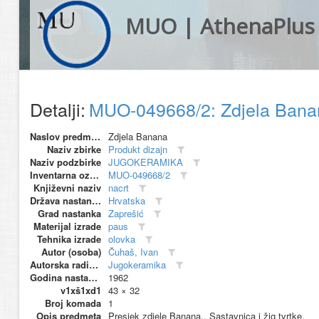
MUO | AthenaPlus
Detalji:
MUO-049668/2: Zdjela Bana
Naslov predmeta
Zdjela Banana
Naziv zbirke
Produkt dizajn
Naziv podzbirke
JUGOKERAMIKA
Inventarna oznaka
MUO-049668/2
Književni naziv
nacrt
Država nastanka
Hrvatska
Grad nastanka
Zaprešić
Materijal izrade
paus
Tehnika izrade
olovka
Autor (osoba)
Čuhaš, Ivan
Autorska radionica (proizvođač)
Jugokeramika
Godina nastanka
1962
v1xš1xd1
43 × 32
Broj komada
1
Opis predmeta
Presjek zdjele Banana.. Sastavnica i žig tvrtke.