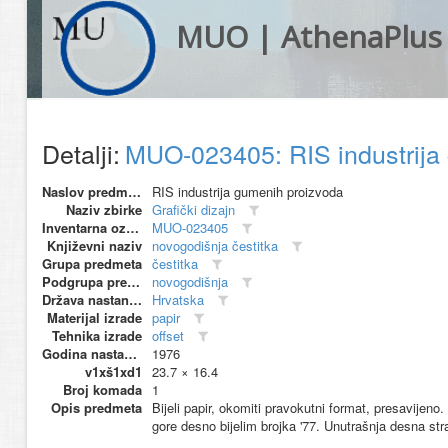
MUO | AthenaPlus
Detalji:
MUO-023405: RIS industrija 
Naslov predmeta
RIS industrija gumenih proizvoda
Naziv zbirke
Grafički dizajn
Inventarna oznaka
MUO-023405
Književni naziv
novogodišnja čestitka
Grupa predmeta
čestitka
Podgrupa predmeta
novogodišnja
Država nastanka
Hrvatska
Materijal izrade
papir
Tehnika izrade
offset
Godina nastanka
1976
v1xš1xd1
23.7 × 16.4
Broj komada
1
Opis predmeta
Bijeli papir, okomiti pravokutni format, presavijen
gore desno bijelim brojka '77. Unutrašnja desna str