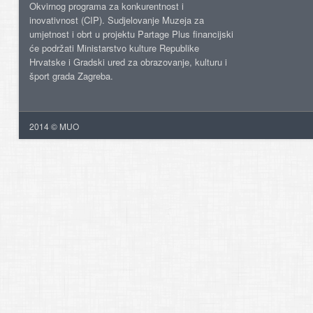
Okvirnog programa za konkurentnost i
inovativnost (CIP). Sudjelovanje Muzeja za
umjetnost i obrt u projektu Partage Plus financijski
će podržati Ministarstvo kulture Republike
Hrvatske i Gradski ured za obrazovanje, kulturu i
šport grada Zagreba.
2014 © MUO