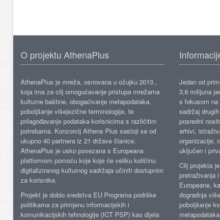
O projektu AthenaPlus
Informacij
AthenaPlus je mreža, osnovana u ožujku 2013.,
Jedan od prima
koja ima za cilj omogućavanje pristupa mrežama
3,6 milijuna j
kulturne baštine, obogaćivanje metapodataka,
s fokusom na s
poboljšanje višejezične terminologije, te
sadržaj drugih 
prilagođavanje podataka korisnicima s različitim
posredni nosite
potrebama. Konzorcij Athene Plus sastoji se od
arhivi, istraži
ukupno 40 partnera iz 21 države članice.
organizacije, 
AthenaPlus je usko povezana s Europeana
uključen i priv
platformom pomoću koje koje će veliku količinu
Cilj projekta 
digitaliziranog kulturnog sadržaja učiniti dostupnim
pretraživanja 
za korisnike.
Europeane, kao
Projekt je dobio sredstva EU Programa podrške
dogradnja više
politikama za primjenu informacijskih i
poboljšanje kv
komunikacijskih tehnologije (ICT PSP) kao dijela
metapodataka