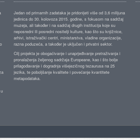
a
Jedan od primarnih zadataka je pridonijeti više od 3,6 milijuna
jedinica do 30. kolovoza 2015. godine, s fokusom na sadržaj
muzeja, ali također i na sadržaj drugih institucija koje su
neposredni ili posredni nositelji kulture, kao što su knjižnice,
arhivi, istraživački centri, ministarstva, vladine organizacije,
ko
razna poduzeća, a također je uključen i privatni sektor.
Cilj projekta je obogaćivanje i unaprjeđivanje pretraživanja i
pronalaženja željenog sadržaja Europeane, kao i što bolje
prilagođavanje i dogradnja višejezičnog tezaurusa na 25
za
jezika, te poboljšanje kvalitete i povećanje kvantitete
metapodataka.
 u