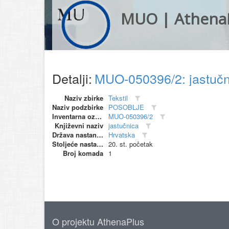
MUO | Athena
Detalji:
MUO-050396/2: jastuč
Naziv zbirke
Tekstil
Naziv podzbirke
POSOBLJE
Inventarna oznaka
MUO-050396/2
Književni naziv
jastučnica
Država nastanka
Hrvatska
Stoljeće nastanka
20. st. početak
Broj komada
1
O projektu AthenaPlus