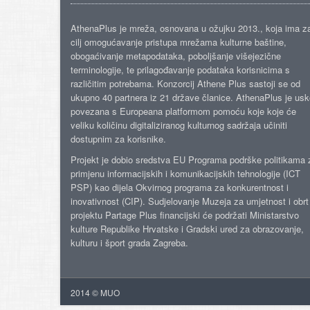
AthenaPlus je mreža, osnovana u ožujku 2013., koja ima z
cilj omogućavanje pristupa mrežama kulturne baštine,
obogaćivanje metapodataka, poboljšanje višejezične
terminologije, te prilagođavanje podataka korisnicima s
različitim potrebama. Konzorcij Athene Plus sastoji se od
ukupno 40 partnera iz 21 države članice. AthenaPlus je us
povezana s Europeana platformom pomoću koje koje će
veliku količinu digitaliziranog kulturnog sadržaja učiniti
dostupnim za korisnike.
Projekt je dobio sredstva EU Programa podrške politikama 
primjenu informacijskih i komunikacijskih tehnologije (ICT
PSP) kao dijela Okvirnog programa za konkurentnost i
inovativnost (CIP). Sudjelovanje Muzeja za umjetnost i obrt
projektu Partage Plus financijski će podržati Ministarstvo
kulture Republike Hrvatske i Gradski ured za obrazovanje,
kulturu i šport grada Zagreba.
2014 © MUO