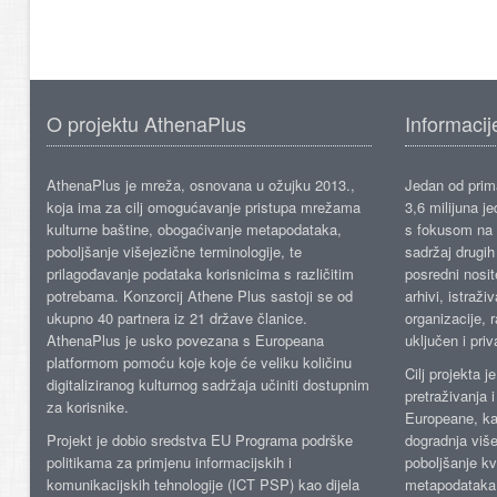
O projektu AthenaPlus
Informacij
AthenaPlus je mreža, osnovana u ožujku 2013.,
Jedan od prima
koja ima za cilj omogućavanje pristupa mrežama
3,6 milijuna j
kulturne baštine, obogaćivanje metapodataka,
s fokusom na s
poboljšanje višejezične terminologije, te
sadržaj drugih 
prilagođavanje podataka korisnicima s različitim
posredni nosite
potrebama. Konzorcij Athene Plus sastoji se od
arhivi, istraži
ukupno 40 partnera iz 21 države članice.
organizacije, 
AthenaPlus je usko povezana s Europeana
uključen i priv
platformom pomoću koje koje će veliku količinu
Cilj projekta 
digitaliziranog kulturnog sadržaja učiniti dostupnim
pretraživanja 
za korisnike.
Europeane, kao
Projekt je dobio sredstva EU Programa podrške
dogradnja više
politikama za primjenu informacijskih i
poboljšanje kv
komunikacijskih tehnologije (ICT PSP) kao dijela
metapodataka