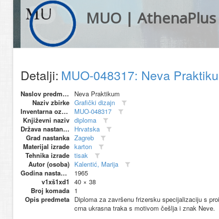
MUO | AthenaPlus
Detalji:
MUO-048317: Neva Praktik
Naslov predmeta
Neva Praktikum
Naziv zbirke
Grafički dizajn
Inventarna oznaka
MUO-048317
Književni naziv
diploma
Država nastanka
Hrvatska
Grad nastanka
Zagreb
Materijal izrade
karton
Tehnika izrade
tisak
Autor (osoba)
Kalentić, Marija
Godina nastanka
1965
v1xš1xd1
40 × 38
Broj komada
1
Opis predmeta
Diploma za završenu frizersku specijalizaciju s pro
crna ukrasna traka s motivom češlja i znak Neve.