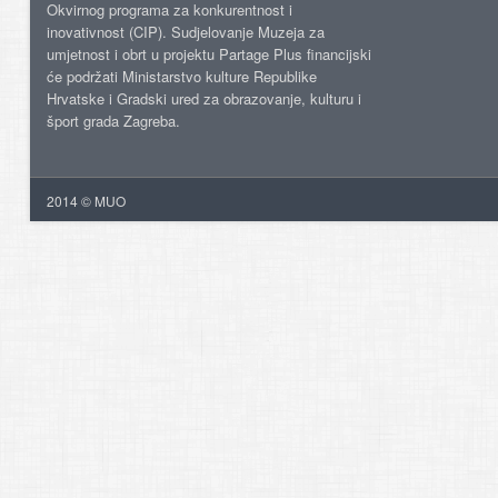
Okvirnog programa za konkurentnost i
inovativnost (CIP). Sudjelovanje Muzeja za
umjetnost i obrt u projektu Partage Plus financijski
će podržati Ministarstvo kulture Republike
Hrvatske i Gradski ured za obrazovanje, kulturu i
šport grada Zagreba.
2014 © MUO