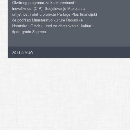
Okvirnog programa za konkurentnost i
inovativnost (CIP). Sudjelovanje Muzeja za
umjetnost i obrt u projektu Partage Plus financijski
će podržati Ministarstvo kulture Republike
Hrvatske i Gradski ured za obrazovanje, kulturu i
šport grada Zagreba.
2014 © MUO