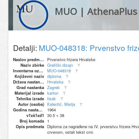
MUO | AthenaPlus
Detalji:
MUO-048318: Prvenstvo friz
Naslov predmeta
Prvenstvo frizera Hrvatske
Naziv zbirke
Grafički dizajn
Inventarna oznaka
MUO-048318
Književni naziv
diploma
Država nastanka
Hrvatska
Grad nastanka
Zagreb
Materijal izrade
karton
Tehnika izrade
tisak
Autor (osoba)
Kalentić, Marija
Godina nastanka
1964
v1xš1xd1
30.5 × 38
Broj komada
1
Opis predmeta
Diploma za nagrađene na IV. prvenstvu frizera Hrvat
crvenom, ostali tekst crni.