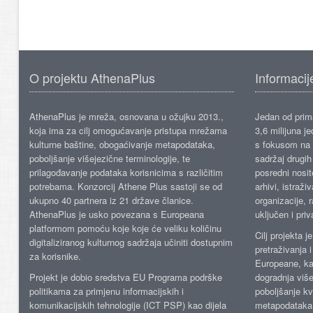
O projektu AthenaPlus
Informacij
AthenaPlus je mreža, osnovana u ožujku 2013.,
Jedan od prima
koja ima za cilj omogućavanje pristupa mrežama
3,6 milijuna j
kulturne baštine, obogaćivanje metapodataka,
s fokusom na s
poboljšanje višejezične terminologije, te
sadržaj drugih 
prilagođavanje podataka korisnicima s različitim
posredni nosite
potrebama. Konzorcij Athene Plus sastoji se od
arhivi, istraži
ukupno 40 partnera iz 21 države članice.
organizacije, 
AthenaPlus je usko povezana s Europeana
uključen i priv
platformom pomoću koje koje će veliku količinu
Cilj projekta 
digitaliziranog kulturnog sadržaja učiniti dostupnim
pretraživanja 
za korisnike.
Europeane, kao
Projekt je dobio sredstva EU Programa podrške
dogradnja više
politikama za primjenu informacijskih i
poboljšanje kv
komunikacijskih tehnologije (ICT PSP) kao dijela
metapodataka