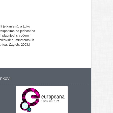
li jetkanjem), a Luko
 rasponima od jednostiha
i pladnjevi s voćem i
 bikovskih, minotaurskih
žnica, Zagreb, 2003.)
inkovi