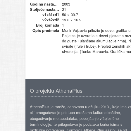
Godina nastanka
2003
Stoljeće nastanka
21
v1xš1xd1
50 × 39.7
v2xš2xd2
19.8 × 16.9
Broj komada
1
Opis predmeta
Munir Vejzović priložio je devet grafika
Paljetak je uzvratio s devet pjesama raz
do guste i ulančane akumulacije rima). N
svirale (frule i trube). Prepleti ženskih
stvorenja. (Tonko Maroević. Grafička ma
O projektu AthenaPlus
AthenaPlus je mreža, osnovana u ožujku 2013., koja ima z
cilj omogućavanje pristupa mrežama kulturne baštine,
obogaćivanje metapodataka, poboljšanje višejezične
terminologije, te prilagođavanje podataka korisnicima s
različitim potrebama. Konzorcij Athene Plus sastoji se od