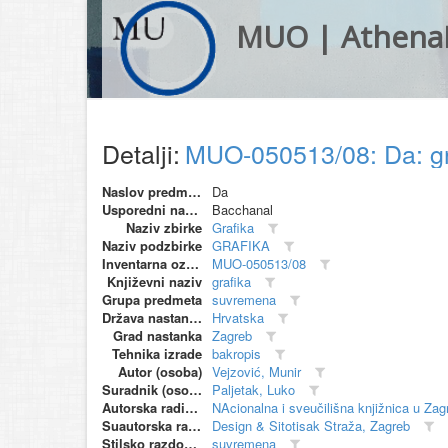
MUO | Athena
Detalji:
MUO-050513/08: Da: g
Naslov predmeta
Da
Usporedni naziv
Bacchanal
Naziv zbirke
Grafika
Naziv podzbirke
GRAFIKA
Inventarna oznaka
MUO-050513/08
Književni naziv
grafika
Grupa predmeta
suvremena
Država nastanka
Hrvatska
Grad nastanka
Zagreb
Tehnika izrade
bakropis
Autor (osoba)
Vejzović, Munir
Suradnik (osoba)
Paljetak, Luko
Autorska radionica (proizvođač)
NAcionalna i sveučilišna knjižnica u Zag
Suautorska radionica (suproizvođač)
Design & Sitotisak Straža, Zagreb
Stilsko razdoblje
suvremena