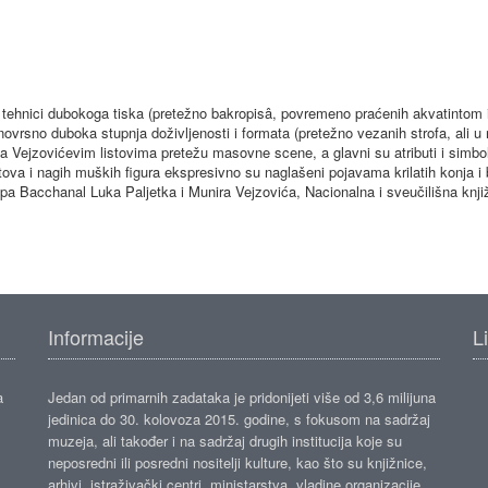
 u tehnici dubokoga tiska (pretežno bakropisâ, povremeno praćenih akvatintom i
novrsno duboka stupnja doživljenosti i formata (pretežno vezanih strofa, ali u
a Vejzovićevim listovima pretežu masovne scene, a glavni su atributi i simbol
 aktova i nagih muških figura ekspresivno su naglašeni pojavama krilatih konja i
pa Bacchanal Luka Paljetka i Munira Vejzovića, Nacionalna i sveučilišna knji
Informacije
L
a
Jedan od primarnih zadataka je pridonijeti više od 3,6 milijuna
jedinica do 30. kolovoza 2015. godine, s fokusom na sadržaj
muzeja, ali također i na sadržaj drugih institucija koje su
neposredni ili posredni nositelji kulture, kao što su knjižnice,
arhivi, istraživački centri, ministarstva, vladine organizacije,