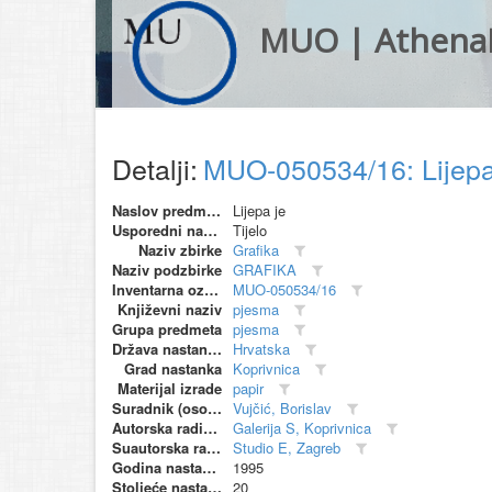
MUO | Athena
Detalji:
MUO-050534/16: Lijepa
Naslov predmeta
Lijepa je
Usporedni naziv
Tijelo
Naziv zbirke
Grafika
Naziv podzbirke
GRAFIKA
Inventarna oznaka
MUO-050534/16
Književni naziv
pjesma
Grupa predmeta
pjesma
Država nastanka
Hrvatska
Grad nastanka
Koprivnica
Materijal izrade
papir
Suradnik (osoba)
Vujčić, Borislav
Autorska radionica (proizvođač)
Galerija S, Koprivnica
Suautorska radionica (suproizvođač)
Studio E, Zagreb
Godina nastanka
1995
Stoljeće nastanka
20