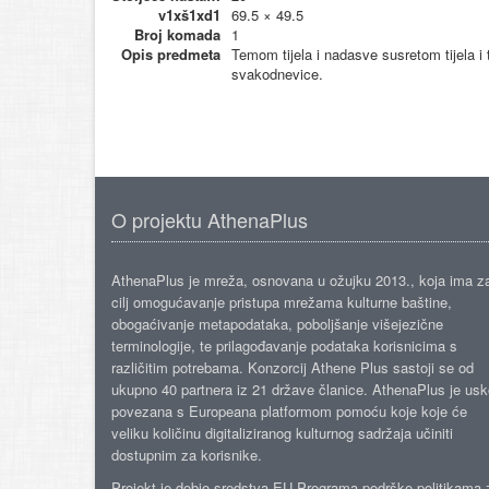
v1xš1xd1
69.5 × 49.5
Broj komada
1
Opis predmeta
Temom tijela i nadasve susretom tijela i 
svakodnevice.
O projektu AthenaPlus
AthenaPlus je mreža, osnovana u ožujku 2013., koja ima z
cilj omogućavanje pristupa mrežama kulturne baštine,
obogaćivanje metapodataka, poboljšanje višejezične
terminologije, te prilagođavanje podataka korisnicima s
različitim potrebama. Konzorcij Athene Plus sastoji se od
ukupno 40 partnera iz 21 države članice. AthenaPlus je us
povezana s Europeana platformom pomoću koje koje će
veliku količinu digitaliziranog kulturnog sadržaja učiniti
dostupnim za korisnike.
Projekt je dobio sredstva EU Programa podrške politikama 