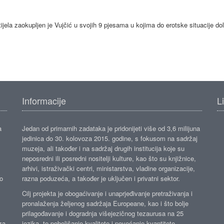
tijela zaokupljen je Vujčić u svojih 9 pjesama u kojima do erotske situacije do
Informacije
L
a
Jedan od primarnih zadataka je pridonijeti više od 3,6 milijuna
jedinica do 30. kolovoza 2015. godine, s fokusom na sadržaj
muzeja, ali također i na sadržaj drugih institucija koje su
neposredni ili posredni nositelji kulture, kao što su knjižnice,
arhivi, istraživački centri, ministarstva, vladine organizacije,
ko
razna poduzeća, a također je uključen i privatni sektor.
Cilj projekta je obogaćivanje i unaprjeđivanje pretraživanja i
pronalaženja željenog sadržaja Europeane, kao i što bolje
prilagođavanje i dogradnja višejezičnog tezaurusa na 25
za
jezika, te poboljšanje kvalitete i povećanje kvantitete