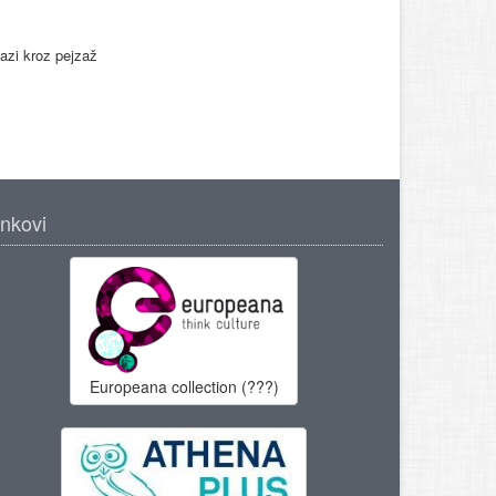
lazi kroz pejzaž
inkovi
Europeana collection (???)