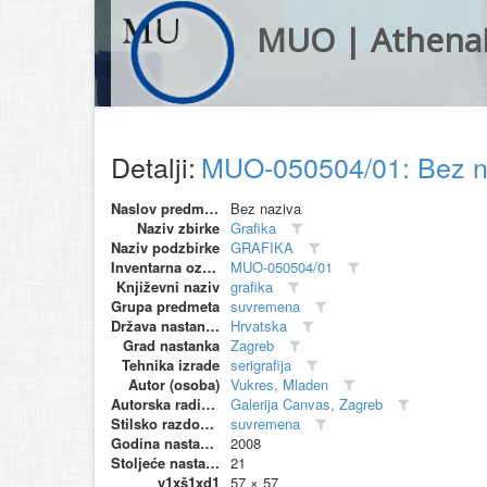
MUO | Athena
Detalji:
MUO-050504/01: Bez na
Naslov predmeta
Bez naziva
Naziv zbirke
Grafika
Naziv podzbirke
GRAFIKA
Inventarna oznaka
MUO-050504/01
Književni naziv
grafika
Grupa predmeta
suvremena
Država nastanka
Hrvatska
Grad nastanka
Zagreb
Tehnika izrade
serigrafija
Autor (osoba)
Vukres, Mladen
Autorska radionica (proizvođač)
Galerija Canvas, Zagreb
Stilsko razdoblje
suvremena
Godina nastanka
2008
Stoljeće nastanka
21
v1xš1xd1
57 × 57