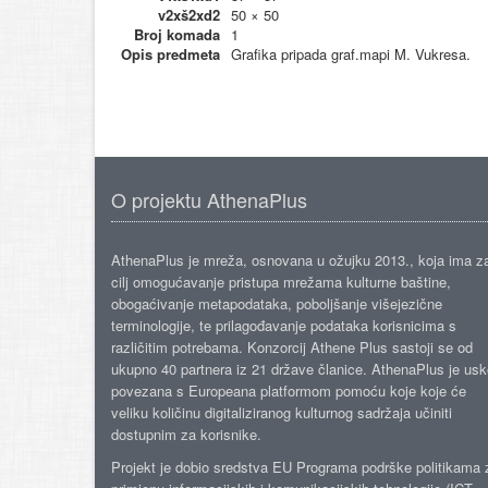
v2xš2xd2
50 × 50
Broj komada
1
Opis predmeta
Grafika pripada graf.mapi M. Vukresa.
O projektu AthenaPlus
AthenaPlus je mreža, osnovana u ožujku 2013., koja ima z
cilj omogućavanje pristupa mrežama kulturne baštine,
obogaćivanje metapodataka, poboljšanje višejezične
terminologije, te prilagođavanje podataka korisnicima s
različitim potrebama. Konzorcij Athene Plus sastoji se od
ukupno 40 partnera iz 21 države članice. AthenaPlus je us
povezana s Europeana platformom pomoću koje koje će
veliku količinu digitaliziranog kulturnog sadržaja učiniti
dostupnim za korisnike.
Projekt je dobio sredstva EU Programa podrške politikama 