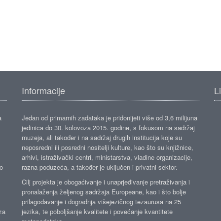
Informacije
L
a
Jedan od primarnih zadataka je pridonijeti više od 3,6 milijuna
jedinica do 30. kolovoza 2015. godine, s fokusom na sadržaj
muzeja, ali također i na sadržaj drugih institucija koje su
neposredni ili posredni nositelji kulture, kao što su knjižnice,
arhivi, istraživački centri, ministarstva, vladine organizacije,
ko
razna poduzeća, a također je uključen i privatni sektor.
Cilj projekta je obogaćivanje i unaprjeđivanje pretraživanja i
pronalaženja željenog sadržaja Europeane, kao i što bolje
prilagođavanje i dogradnja višejezičnog tezaurusa na 25
za
jezika, te poboljšanje kvalitete i povećanje kvantitete