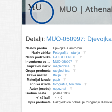
MUO | Athena
Detalji:
MUO-050997: Djevojka
Naslov predmeta
Djevojka s amforom
Naziv zbirke
Fotografija - starija
Naziv podzbirke
RAZGLEDNICE
Inventarna oznaka
MUO-050997
Književni naziv
razglednica
Grupa predmeta
razglednica
Država nastanka
Italija
Materijal izrade
papir
Tehnika izrade
fotografija, tonirana
Autor (osoba)
nepoznat
Godina nastanka
poslije 1907
v1xš1xd1
14 × 9
Opis predmeta
Razglednica prikazuje fotografiju djevoj