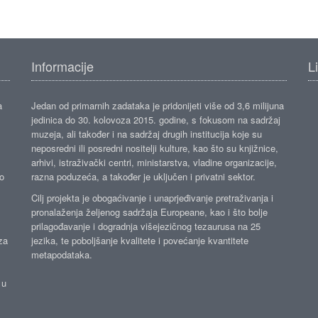
Informacije
L
a
Jedan od primarnih zadataka je pridonijeti više od 3,6 milijuna
jedinica do 30. kolovoza 2015. godine, s fokusom na sadržaj
muzeja, ali također i na sadržaj drugih institucija koje su
neposredni ili posredni nositelji kulture, kao što su knjižnice,
arhivi, istraživački centri, ministarstva, vladine organizacije,
ko
razna poduzeća, a također je uključen i privatni sektor.
Cilj projekta je obogaćivanje i unaprjeđivanje pretraživanja i
pronalaženja željenog sadržaja Europeane, kao i što bolje
prilagođavanje i dogradnja višejezičnog tezaurusa na 25
za
jezika, te poboljšanje kvalitete i povećanje kvantitete
metapodataka.
 u