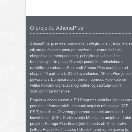
O projektu AthenaPlus
AthenaPlus je mreža, osnovana u ožujku 2013., koja ima z
cilj omogućavanje pristupa mrežama kulturne baštine,
obogaćivanje metapodataka, poboljšanje višejezične
terminologije, te prilagođavanje podataka korisnicima s
različitim potrebama. Konzorcij Athene Plus sastoji se od
ukupno 40 partnera iz 21 države članice. AthenaPlus je us
povezana s Europeana platformom pomoću koje koje će
veliku količinu digitaliziranog kulturnog sadržaja učiniti
dostupnim za korisnike.
Projekt je dobio sredstva EU Programa podrške politikama 
primjenu informacijskih i komunikacijskih tehnologije (ICT
PSP) kao dijela Okvirnog programa za konkurentnost i
inovativnost (CIP). Sudjelovanje Muzeja za umjetnost i obrt
projektu Partage Plus financijski će podržati Ministarstvo
kulture Republike Hrvatske i Gradski ured za obrazovanje,