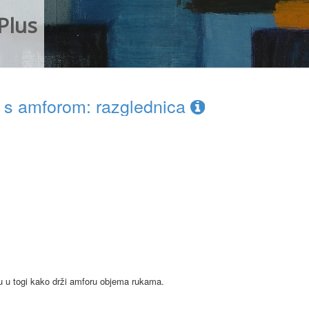
Plus
 s amforom: razglednica
ku u togi kako drži amforu objema rukama.