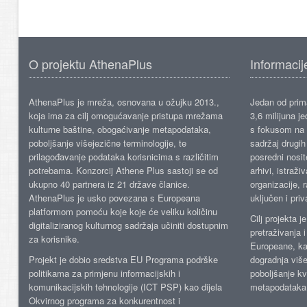
O projektu AthenaPlus
Informacij
AthenaPlus je mreža, osnovana u ožujku 2013.,
Jedan od prima
koja ima za cilj omogućavanje pristupa mrežama
3,6 milijuna j
kulturne baštine, obogaćivanje metapodataka,
s fokusom na s
poboljšanje višejezične terminologije, te
sadržaj drugih 
prilagođavanje podataka korisnicima s različitim
posredni nosite
potrebama. Konzorcij Athene Plus sastoji se od
arhivi, istraži
ukupno 40 partnera iz 21 države članice.
organizacije, 
AthenaPlus je usko povezana s Europeana
uključen i priv
platformom pomoću koje koje će veliku količinu
Cilj projekta 
digitaliziranog kulturnog sadržaja učiniti dostupnim
pretraživanja 
za korisnike.
Europeane, kao
Projekt je dobio sredstva EU Programa podrške
dogradnja više
politikama za primjenu informacijskih i
poboljšanje kv
komunikacijskih tehnologije (ICT PSP) kao dijela
metapodataka
Okvirnog programa za konkurentnost i