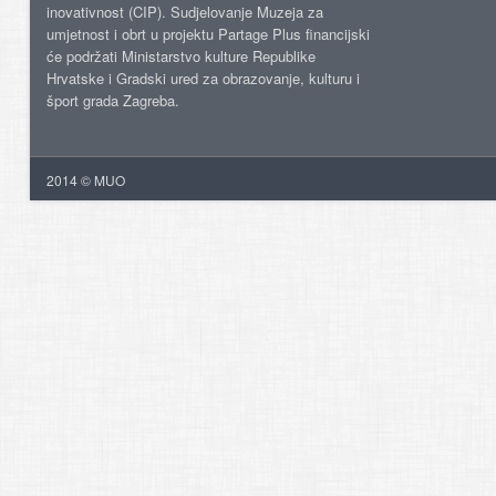
inovativnost (CIP). Sudjelovanje Muzeja za
umjetnost i obrt u projektu Partage Plus financijski
će podržati Ministarstvo kulture Republike
Hrvatske i Gradski ured za obrazovanje, kulturu i
šport grada Zagreba.
2014 © MUO