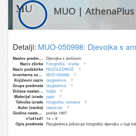
MUO | AthenaPlus
Detalji:
MUO-050998: Djevojka s am
Naslov predmeta
Djevojka s amforom
Naziv zbirke
Fotografija - starija
Naziv podzbirke
RAZGLEDNICE
Inventarna oznaka
MUO-050998
Književni naziv
razglednica
Grupa predmeta
razglednica
Država nastanka
Italija
Materijal izrade
papir
Tehnika izrade
fotografija, tonirana
Autor (osoba)
nepoznat
Godina nastanka
poslije 1907
v1xš1xd1
14 × 9
Opis predmeta
Razglednica prikazuje fotografiju djevojku u togi k