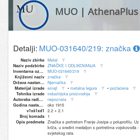
MUO | AthenaPlus
Detalji:
MUO-031640/219: značka
Naziv zbirke
Metal
Naziv podzbirke
ZNAČKE I ODLIKOVANJA
Inventarna oznaka
MUO-031640/219
Književni naziv
značka
Država nastanka
Njemačka
Materijal izrade
emajl
•
metalna legura
•
pozlaćena
Tehnika izrade
industrijska proizvodnja
Autorska radionica (proizvođač)
nepoznata
Godina nastanka
oko 1915
v1xš1xd1
2.2 × 2.1
Broj komada
1
Opis predmeta
Značka s portretom Franje Josipa u poluprofilu. U
križa, u sredini medaljon s portretima vojskovođa
svjetskog rata.