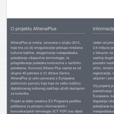
O projektu AthenaPlus
Informacij
AthenaPlus je mreža, osnovana u ožujku 2013.,
Jedan od prima
koja ima za cilj omogućavanje pristupa mrežama
3,6 milijuna j
kulturne baštine, obogaćivanje metapodataka,
s fokusom na s
poboljšanje višejezične terminologije, te
sadržaj drugih 
prilagođavanje podataka korisnicima s različitim
posredni nosite
potrebama. Konzorcij Athene Plus sastoji se od
arhivi, istraži
ukupno 40 partnera iz 21 države članice.
organizacije, 
AthenaPlus je usko povezana s Europeana
uključen i priv
platformom pomoću koje koje će veliku količinu
Cilj projekta 
digitaliziranog kulturnog sadržaja učiniti dostupnim
pretraživanja 
za korisnike.
Europeane, kao
Projekt je dobio sredstva EU Programa podrške
dogradnja više
politikama za primjenu informacijskih i
poboljšanje kv
komunikacijskih tehnologije (ICT PSP) kao dijela
metapodataka