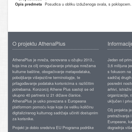
Opis predmeta
Posudica u obliku izduženoga ovala, s poklopcem. 
O projektu AthenaPlus
Informacij
AthenaPlus je mreža, osnovana u ožujku 2013.,
Jedan od prima
koja ima za cilj omogućavanje pristupa mrežama
3,6 milijuna j
kulturne baštine, obogaćivanje metapodataka,
s fokusom na s
poboljšanje višejezične terminologije, te
sadržaj drugih 
prilagođavanje podataka korisnicima s različitim
posredni nosite
potrebama. Konzorcij Athene Plus sastoji se od
arhivi, istraži
ukupno 40 partnera iz 21 države članice.
organizacije, 
AthenaPlus je usko povezana s Europeana
uključen i priv
platformom pomoću koje koje će veliku količinu
Cilj projekta 
digitaliziranog kulturnog sadržaja učiniti dostupnim
pretraživanja 
za korisnike.
Europeane, kao
Projekt je dobio sredstva EU Programa podrške
dogradnja više