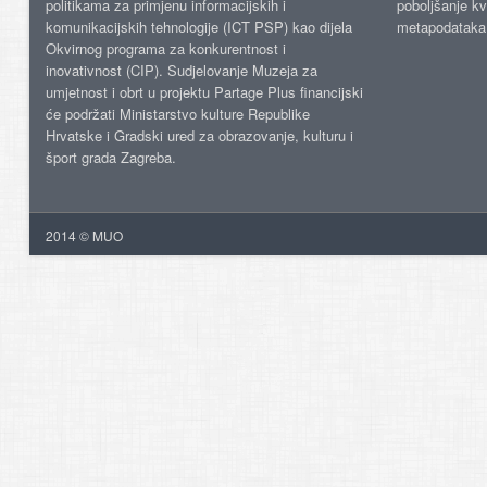
politikama za primjenu informacijskih i
poboljšanje kv
komunikacijskih tehnologije (ICT PSP) kao dijela
metapodataka
Okvirnog programa za konkurentnost i
inovativnost (CIP). Sudjelovanje Muzeja za
umjetnost i obrt u projektu Partage Plus financijski
će podržati Ministarstvo kulture Republike
Hrvatske i Gradski ured za obrazovanje, kulturu i
šport grada Zagreba.
2014 © MUO