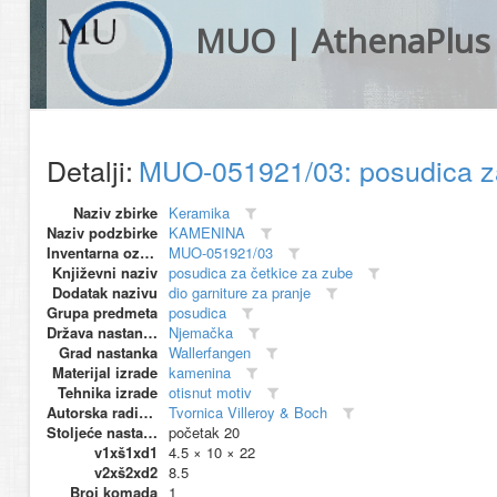
MUO | AthenaPlus
Detalji:
MUO-051921/03: posudica z
Naziv zbirke
Keramika
Naziv podzbirke
KAMENINA
Inventarna oznaka
MUO-051921/03
Književni naziv
posudica za četkice za zube
Dodatak nazivu
dio garniture za pranje
Grupa predmeta
posudica
Država nastanka
Njemačka
Grad nastanka
Wallerfangen
Materijal izrade
kamenina
Tehnika izrade
otisnut motiv
Autorska radionica (proizvođač)
Tvornica Villeroy & Boch
Stoljeće nastanka
početak 20
v1xš1xd1
4.5 × 10 × 22
v2xš2xd2
8.5
Broj komada
1