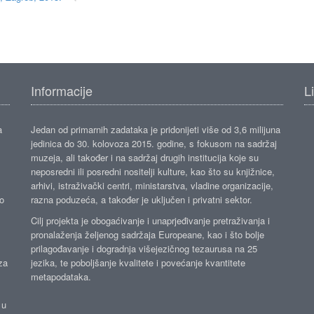
Informacije
L
a
Jedan od primarnih zadataka je pridonijeti više od 3,6 milijuna
jedinica do 30. kolovoza 2015. godine, s fokusom na sadržaj
muzeja, ali također i na sadržaj drugih institucija koje su
neposredni ili posredni nositelji kulture, kao što su knjižnice,
arhivi, istraživački centri, ministarstva, vladine organizacije,
ko
razna poduzeća, a također je uključen i privatni sektor.
Cilj projekta je obogaćivanje i unaprjeđivanje pretraživanja i
pronalaženja željenog sadržaja Europeane, kao i što bolje
prilagođavanje i dogradnja višejezičnog tezaurusa na 25
za
jezika, te poboljšanje kvalitete i povećanje kvantitete
metapodataka.
 u