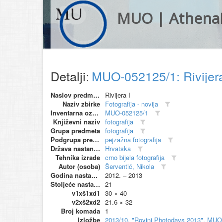
MUO | Athena
Detalji:
MUO-052125/1: Rivijera 
Naslov predmeta
Rivijera I
Naziv zbirke
Fotografija - novija
Inventarna oznaka
MUO-052125/1
Književni naziv
fotografija
Grupa predmeta
fotografija
Podgrupa predmeta
pejzažna fotografija
Država nastanka
Hrvatska
Tehnika izrade
crno bijela fotografija
Autor (osoba)
Šerventić, Nikola
Godina nastanka
2012. – 2013
Stoljeće nastanka
21
v1xš1xd1
30 × 40
v2xš2xd2
21.6 × 32
Broj komada
1
Izložbe
2013/10, "Rovinj Photodays 2013", MUO