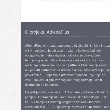
O projektu AthenaPlus
AthenaPlus je mreža, osnovana u ožujku 2013., koja ima z
cilj omogućavanje pristupa mrežama kulturne baštine,
obogaćivanje metapodataka, poboljšanje višejezične
terminologije, te prilagođavanje podataka korisnicima s
različitim potrebama. Konzorcij Athene Plus sastoji se od
ukupno 40 partnera iz 21 države članice. AthenaPlus je us
povezana s Europeana platformom pomoću koje koje će
veliku količinu digitaliziranog kulturnog sadržaja učiniti
dostupnim za korisnike.
Projekt je dobio sredstva EU Programa podrške politikama 
primjenu informacijskih i komunikacijskih tehnologije (ICT
PSP) kao dijela Okvirnog programa za konkurentnost i
inovativnost (CIP). Sudjelovanje Muzeja za umjetnost i obrt