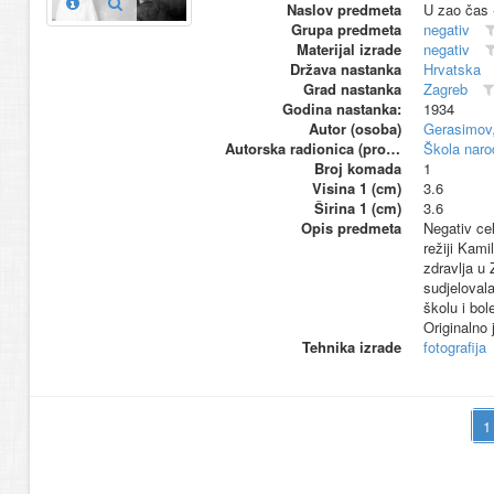
Naslov predmeta
U zao čas 
Grupa predmeta
negativ
Materijal izrade
negativ
Država nastanka
Hrvatska
Grad nastanka
Zagreb
Godina nastanka:
1934
Autor (osoba)
Gerasimov,
Autorska radionica (proizvođač)
Škola naro
Broj komada
1
Visina 1 (cm)
3.6
Širina 1 (cm)
3.6
Opis predmeta
Negativ ce
režiji Kam
zdravlja u 
sudjelovala
školu i bo
Originalno 
Tehnika izrade
fotografija