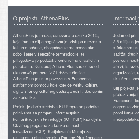
O projektu AthenaPlus
Informacij
AthenaPlus je mreža, osnovana u ožujku 2013.,
Jedan od prima
koja ima za cilj omogućavanje pristupa mrežama
3,6 milijuna j
kulturne baštine, obogaćivanje metapodataka,
s fokusom na s
poboljšanje višejezične terminologije, te
sadržaj drugih 
prilagođavanje podataka korisnicima s različitim
posredni nosite
potrebama. Konzorcij Athene Plus sastoji se od
arhivi, istraži
ukupno 40 partnera iz 21 države članice.
organizacije, 
AthenaPlus je usko povezana s Europeana
uključen i priv
platformom pomoću koje koje će veliku količinu
Cilj projekta 
digitaliziranog kulturnog sadržaja učiniti dostupnim
pretraživanja 
za korisnike.
Europeane, kao
Projekt je dobio sredstva EU Programa podrške
dogradnja više
politikama za primjenu informacijskih i
poboljšanje kv
komunikacijskih tehnologije (ICT PSP) kao dijela
metapodataka
Okvirnog programa za konkurentnost i
inovativnost (CIP). Sudjelovanje Muzeja za
umjetnost i obrt u projektu Partage Plus financijski