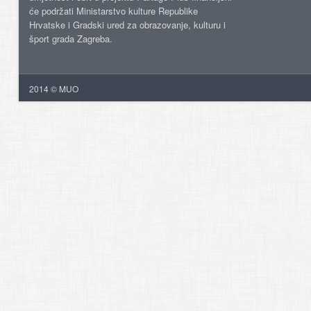
će podržati Ministarstvo kulture Republike
Hrvatske i Gradski ured za obrazovanje, kulturu i
šport grada Zagreba.
2014 © MUO