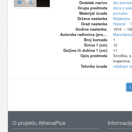
Dodatak nazivu
dio servisa
Grupa predmeta
doza s po
Materijal izrade
porculan
Država nastanka
Mađarska
Grad nastanka
Herend
Godina nastanka:
1910. – 19
Autorska radionica (proizvođač)
Manufaktur
Broj komada
1
Širina 1 (cm)
12
Duljina ili dubina 1 (cm)
11
Opis predmeta
Srcolika, s
krajevima. 
Tehnika izrade
višebojni s
O projektu AthenaPlus
Informacij