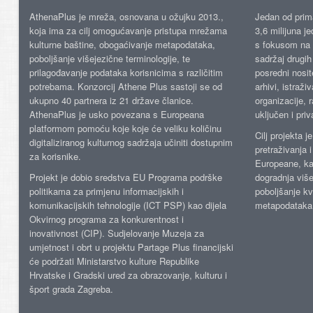
AthenaPlus je mreža, osnovana u ožujku 2013.,
Jedan od prima
koja ima za cilj omogućavanje pristupa mrežama
3,6 milijuna j
kulturne baštine, obogaćivanje metapodataka,
s fokusom na s
poboljšanje višejezične terminologije, te
sadržaj drugih 
prilagođavanje podataka korisnicima s različitim
posredni nosite
potrebama. Konzorcij Athene Plus sastoji se od
arhivi, istraži
ukupno 40 partnera iz 21 države članice.
organizacije, 
AthenaPlus je usko povezana s Europeana
uključen i priv
platformom pomoću koje koje će veliku količinu
Cilj projekta 
digitaliziranog kulturnog sadržaja učiniti dostupnim
pretraživanja 
za korisnike.
Europeane, kao
Projekt je dobio sredstva EU Programa podrške
dogradnja više
politikama za primjenu informacijskih i
poboljšanje kv
komunikacijskih tehnologije (ICT PSP) kao dijela
metapodataka
Okvirnog programa za konkurentnost i
inovativnost (CIP). Sudjelovanje Muzeja za
umjetnost i obrt u projektu Partage Plus financijski
će podržati Ministarstvo kulture Republike
Hrvatske i Gradski ured za obrazovanje, kulturu i
šport grada Zagreba.