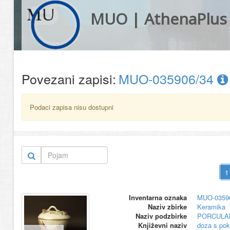
MUO | AthenaPlus
Povezani zapisi:
MUO-035906/34
Podaci zapisa nisu dostupni
Inventarna oznaka
MUO-0359
Naziv zbirke
Keramika
Naziv podzbirke
PORCULA
Književni naziv
doza s po